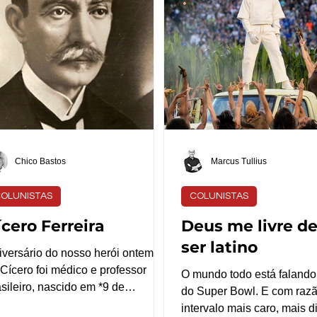
vor”. Foi assim que conquistamos
aberta durante esses dias
caímos nas boas graças dos
marca uma mudança no cli
asileiros que passaram a apreciar
agitação quotidiana aquec
sso jeitinho de falar que ganhou
meses do veraneio repletos
me de idioma: mineirês. ​Ainda
e não disputemos com nosso
rnáculo, o mineirês se
Chico Bastos
Marcus Tullius
OLUNISTAS
COLUNISTAS
ícero Ferreira
Deus me livre d
ser latino
iversário do nosso herói ontem!
 Cícero foi médico e professor
O mundo todo está falando 
asileiro, nascido em *9 de
do Super Bowl. E com razã
vereiro* de 1861 no Bonsucesso,
intervalo mais caro, mais d