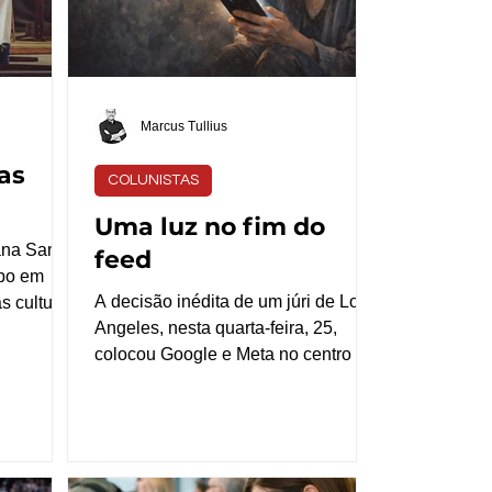
na
Coutinho cobram ações de saúde
e
mental em Itaguara Na nossa
cidade, a u
Marcus Tullius
as
COLUNISTAS
Uma luz no fim do
ana Santa
feed
po em
A decisão inédita de um júri de Los
s culturas
Angeles, nesta quarta-feira, 25,
vo. O
colocou Google e Meta no centro de
ógico,
um debate que extrapola o campo
o. Por todo
do Direito. Ao considerá-las
a Santa,
responsáveis por contribuir para
co e se
uma crise de saúde mental entre
presente e
adolescentes e jovens, a partir do
stica