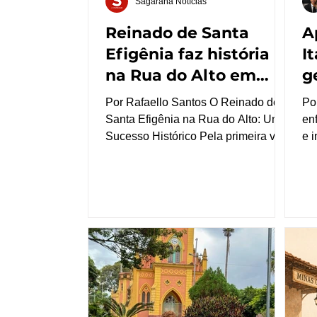
Sagarana Notícias
Reinado de Santa
A
Efigênia faz história
I
na Rua do Alto em
g
Itaguara
p
Por Rafaello Santos O Reinado de
Po
Santa Efigênia na Rua do Alto: Um
en
Sucesso Histórico Pela primeira vez,
e i
a tradicional Rua do Alto, em
po
Itaguara, transformou-se no
fu
epicentro de uma das celebrações
Ita
mais aguardadas do calendário
mo
cultural mineiro: o Reinado de Santa
gr
Efigênia. O evento marcou um
op
momento histórico para a
Se
comunidade e reafirmou a força das
mó
tradições que mantêm viva a
pr
identidade do povo itaguarense.
tã