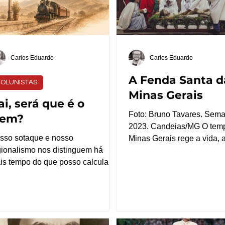
ntato dos clientes com os canais
resposta não está apenas 
 atendimento da própria
política, mas também em d
Carlos Eduardo
Carlos Eduardo
A Fenda Santa d
OLUNISTAS
Minas Gerais
ai, será que é o
Foto: Bruno Tavares. Sem
rem?
2023. Candeias/MG ​O tem
sso sotaque e nosso
Minas Gerais rege a vida, a
gionalismo nos distinguem há
e as tradições de nosso po
is tempo do que posso calcular.
tempo por completo: cronol
icialmente, suponho, em tom de
climático, poético e ritmad
acota elitista. Como já mencionou
o Estado, durante a Seman
ssa conterrânea Cármem Lúcia,
o tempo deixa de ser estáti
ineiro rouba a banana do macaco,
transmuta e oscila entre o 
ixa o macaco satisfeito e devendo
o século XVIII. A fenda holí