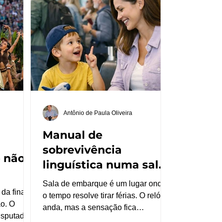
funcionamento de plataformas como
 também
YouTube e Instagram, o caso deve
ma. A
entrar, definitivamente, no debate
ida pelos
público. O problema deixa de ser
 da eufor
lido como fragilidade do usuário e
passa a ser reconhecido como efeito
de um sis
Antônio de Paula Oliveira
Manual de
sobrevivência
e não
linguística numa sala
de embarque
Sala de embarque é um lugar onde
da final
o tempo resolve tirar férias. O relógio
o. O
anda, mas a sensação fica
isputado e
estacionada no saguão. O voo