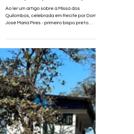
primeiros moradores da região
de Itaguara que se tem registro
Ao ler um artigo sobre a Missa dos
Quilombos, celebrada em Recife por Dom
José Maria Pires - primeiro bispo preto
brasileiro - e com Milton Nascimento - como
um dos mestres de música - em 20 de
novembro de 1981, em exatos 286 anos da
morte de Zumbi dos Palmares, missa que
por cuja prosseguimos como feriado
nacional da Consciência Negra: então
lembrei da recente leitura de um livro que
saiu do forno a pouco tempo, portanto
ainda quente, dando uma visão
totalmente nova das orig