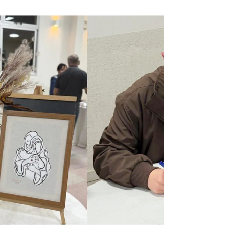
8ª Oficina de Filosofia e
Literatura
“Macunaíma, Brás Cubas e outros ‘heróis’: a
alma brasileira em perspectiva” Nos dias 07
e 08 de julho de 2025, Itaguara receberá a
8ª...