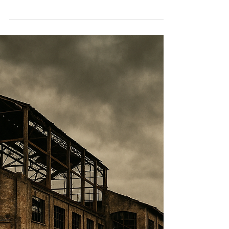
Por Redação
CIDADE
Venezuelano procurado por
homicídio é preso em Itaguara
após ser internado na Santa Casa
Foto divulgação: redes sociais da Santa
Casa de Misericórdia de Itaguara Prisão
com fins de extradição mobilizou forças
policiais locais,...