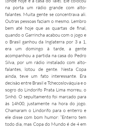
(onde hoje é a casa do Iale). Ele colocou 
na porta um rádio grande com alto-
falantes. Muita gente se concentrava ali. 
Outras pessoas faziam o mesmo. Lembro 
bem até hoje que as quartas de final, 
quando o Garrincha acabou com o jogo e 
o Brasil ganhou da Inglaterra por 3 a 1, 
era um domingo à tarde, a gente 
acompanhou a partida na casa do Pedro 
Silva, por um rádio instalado com alto-
falantes, lotou de gente. Nesta Copa 
ainda, teve um fato interessante. Era 
decisão entre Brasil e Tchecoslováquia e o 
sogro do Lindorifo Prata Lima morreu, o 
Sinhô. O sepultamento foi marcado para 
às 14h00, justamente na hora do jogo. 
Chamaram o Lindorifo para o enterro e 
ele disse com bom humor: “Enterro tem 
todo dia, mas Copa do Mundo é de 4 em 