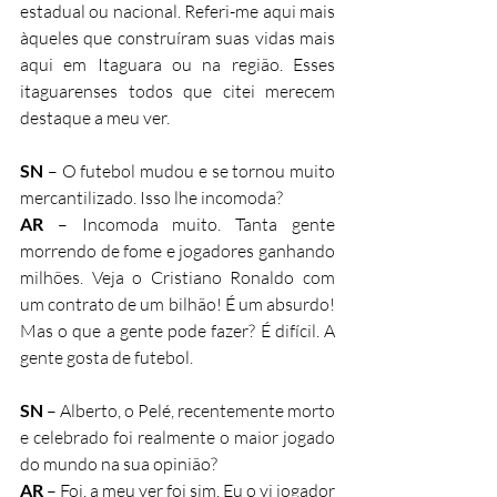
estadual ou nacional. Referi-me aqui mais 
àqueles que construíram suas vidas mais 
aqui em Itaguara ou na região. Esses 
itaguarenses todos que citei merecem 
destaque a meu ver. 
SN
 – O futebol mudou e se tornou muito 
mercantilizado. Isso lhe incomoda?
AR
 – Incomoda muito. Tanta gente 
morrendo de fome e jogadores ganhando 
milhões. Veja o Cristiano Ronaldo com 
um contrato de um bilhão! É um absurdo! 
Mas o que a gente pode fazer? É difícil. A 
gente gosta de futebol.
SN
 – Alberto, o Pelé, recentemente morto 
e celebrado foi realmente o maior jogado 
do mundo na sua opinião?
AR
 – Foi, a meu ver foi sim. Eu o vi jogador 