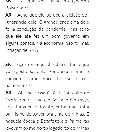
SN
 – O que você acha do governo 
Bolsonaro?
AR
 – Acho que ele perdeu a eleição por 
ignorância dele. O grande problema dele 
foi a condução da pandemia. Mas acho 
que ele até fez um bom governo em 
alguns pontos. Na economia, não foi mal. 
Inflação de 5,9%.
SN
 – Agora, vamos falar de um tema que 
você gosta bastante. Por que um mineiro 
convicto como você foi se tornar 
palmeirense?
AR –
 Ah, mas essa é fácil. Por volta de 
1956, o meu irmão, o Antônio Gonzaga, 
era Fluminense doente, então não tinha 
bairrismo de torcer pra time de Minas. E 
naquela época o Botafogo e o Palmeiras 
levavam os melhores jogadores de Minas 