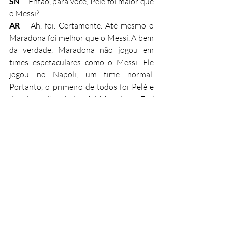
SN
 – Então, para você, Pelé foi maior que 
o Messi?
AR 
– Ah, foi. Certamente. Até mesmo o 
Maradona foi melhor que o Messi. A bem 
da verdade, Maradona não jogou em 
times espetaculares como o Messi. Ele 
jogou no Napoli, um time normal. 
Portanto, o primeiro de todos foi Pelé e 
depois, muito abaixo, foi Maradona. E aí 
mais abaixo ainda vem os outros.
SN
 – Você guarda alguma tristeza na 
vida?
AR
 – O falecimento dos pais sempre é 
difícil. Mas estavam com idades 
avançadas. Minha tristeza mesmo foi a 
perda precoce do meu irmão Antônio em 
2008. Conversávamos todos os dias e 
éramos muito próximos. Algum tempo 