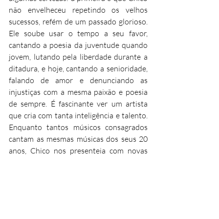
não envelheceu repetindo os velhos 
sucessos, refém de um passado glorioso. 
Ele soube usar o tempo a seu favor, 
cantando a poesia da juventude quando 
jovem, lutando pela liberdade durante a 
ditadura, e hoje, cantando a senioridade, 
falando de amor e denunciando as 
injustiças com a mesma paixão e poesia 
de sempre. É fascinante ver um artista 
que cria com tanta inteligência e talento. 
Enquanto tantos músicos consagrados 
cantam as mesmas músicas dos seus 20 
anos, Chico nos presenteia com novas 
obras, sempre atuais e altamente 
relevantes. Quando Bob Dylan ganhou o 
Nobel eu disse a alguns amigos: "Se Chico 
Buarque fosse europeu ou mesmo 
estadunidense, já teria ganhado um 