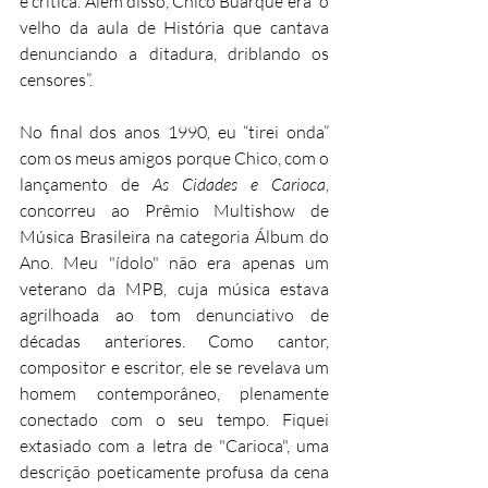
e crítica. Além disso, Chico Buarque era “o 
velho da aula de História que cantava 
denunciando a ditadura, driblando os 
censores”.
No final dos anos 1990, eu “tirei onda” 
com os meus amigos porque Chico, com o 
lançamento de 
As Cidades e Carioca
, 
concorreu ao Prêmio Multishow de 
Música Brasileira na categoria Álbum do 
Ano. Meu "ídolo" não era apenas um 
veterano da MPB, cuja música estava 
agrilhoada ao tom denunciativo de 
décadas anteriores. Como cantor, 
compositor e escritor, ele se revelava um 
homem contemporâneo, plenamente 
conectado com o seu tempo. Fiquei 
extasiado com a letra de "Carioca", uma 
descrição poeticamente profusa da cena 