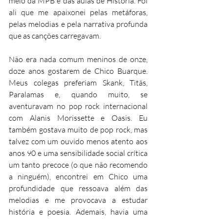
meio da MPB e das aulas de História. Foi 
ali que me apaixonei pelas metáforas, 
pelas melodias e pela narrativa profunda 
que as canções carregavam.
Não era nada comum meninos de onze, 
doze anos gostarem de Chico Buarque. 
Meus colegas preferiam Skank, Titãs, 
Paralamas e, quando muito, se 
aventuravam no pop rock internacional 
com Alanis Morissette e Oasis. Eu 
também gostava muito de pop rock, mas 
talvez com um ouvido menos atento aos 
anos 90 e uma sensibilidade social crítica 
um tanto precoce (o que não recomendo 
a ninguém), encontrei em Chico uma 
profundidade que ressoava além das 
melodias e me provocava a estudar 
história e poesia. Ademais, havia uma 