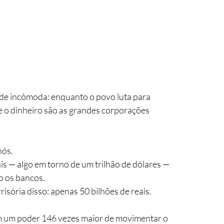
e incômoda: enquanto o povo luta para 
e o dinheiro são as grandes corporações 
nós.
ais — algo em torno de um trilhão de dólares — 
o os bancos. 
isória disso: apenas 50 bilhões de reais. 
têm um poder 146 vezes maior de movimentar o 