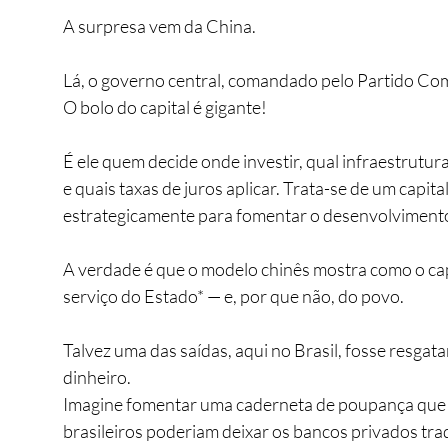
A surpresa vem da China.
Lá, o governo central, comandado pelo Partido Comu
O bolo do capital é gigante! 
É ele quem decide onde investir, qual infraestrutura
e quais taxas de juros aplicar. Trata-se de um capi
estrategicamente para fomentar o desenvolvimento 
A verdade é que o modelo chinês mostra como o ca
serviço do Estado* — e, por que não, do povo.
Talvez uma das saídas, aqui no Brasil, fosse resgat
dinheiro. 
Imagine fomentar uma caderneta de poupança que o
brasileiros poderiam deixar os bancos privados trad