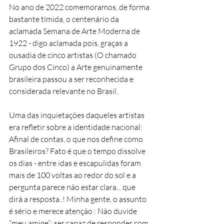
No ano de 2022 comemoramos, de forma 
bastante tímida, o centenário da 
aclamada Semana de Arte Moderna de 
1922 - digo aclamada pois, graças a 
ousadia de cinco artistas (O chamado 
Grupo dos Cinco) a Arte genuinamente 
brasileira passou a ser reconhecida e 
considerada relevante no Brasil. 
Uma das inquietações daqueles artistas 
era refletir sobre a identidade nacional: 
Afinal de contas, o que nos define como 
Brasileiros? Fato é que o tempo dissolve 
os dias - entre idas e escapulidas foram 
mais de 100 voltas ao redor do sol e a 
pergunta parece não estar clara... que 
dirá a resposta..! Minha gente, o assunto 
é sério e merece atenção : Não duvide 
“meu amige”: ser capaz de responder com 