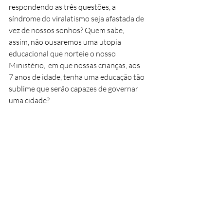
respondendo as três questões, a 
síndrome do viralatismo seja afastada de 
vez de nossos sonhos? Quem sabe, 
assim, não ousaremos uma utopia 
educacional que norteie o nosso 
Ministério,  em que nossas crianças, aos 
7 anos de idade, tenha uma educação tão 
sublime que serão capazes de governar 
uma cidade?
Quem sabe, assim, não conseguiremos 
sonhar, lutar e conquistar juntos, 
independente do classicismo nojento, 
tudo aquilo que almejamos para o nosso 
progresso? Quem sabe, assim, a nossa 
democracia deixe de ser uma miragem? 
Quem sabe, assim, Deus não dê as caras, 
embrasando, trajadão de Juliette com a 
camisa da seleção, descendo o morro 