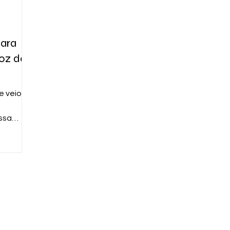
lara
voz do
e veio ao
ossa
iores