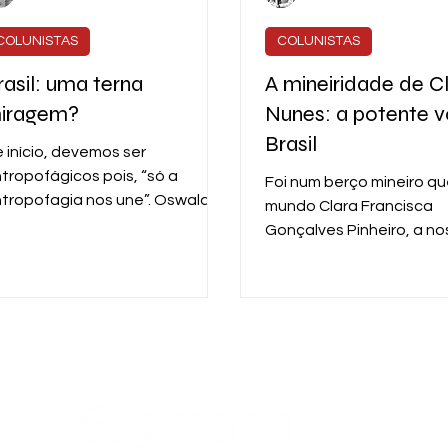
COLUNISTAS
COLUNISTAS
rasil: uma terna
A mineiridade de C
iragem?
Nunes: a potente 
Brasil
 início, devemos ser
tropofágicos pois, “só a
Foi num berço mineiro qu
tropofagia nos une”. Oswald
mundo Clara Francisca
 retoma a prática indígena, de
Gonçalves Pinheiro, a n
rma metafórica (…)
“Clara Nunes”, um dos ma
nomes da MPB.