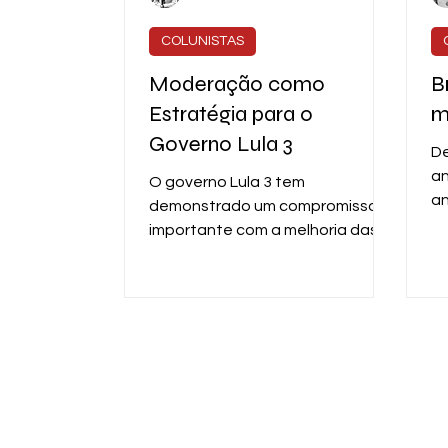
COLUNISTAS
Moderação como
B
Estratégia para o
m
Governo Lula 3
De
an
O governo Lula 3 tem
an
demonstrado um compromisso
de
importante com a melhoria das
fo
condições de vida dos brasileiros.
Prova disso é o aumento...