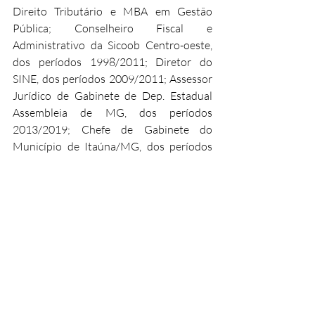
Direito Tributário e MBA em Gestão 
Pública; Conselheiro Fiscal e 
Administrativo da Sicoob Centro-oeste, 
dos períodos 1998/2011; Diretor do 
SINE, dos períodos 2009/2011; Assessor 
Jurídico de Gabinete de Dep. Estadual 
Assembleia de MG, dos períodos 
2013/2019; Chefe de Gabinete do 
Município de Itaúna/MG, dos períodos 
de 2017/2020; Secretário Municipal de 
Finanças de Itaúna, dos períodos 
2017/2024; atual Diretor Jurídico da 
Cooperativa de Carga de Itaúna desde 
2012; atual Secretário Ad. de Fazenda de 
Brumadinho; Conselheiro da Ativos S/A 
de Brumadinho, desde 01//01/2025.
Heli de Souza Maia foi diretor do IMP – 
Instituto Municipal da Previdência, ex-