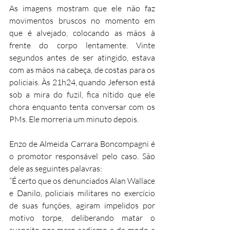
As imagens mostram que ele não faz 
movimentos bruscos no momento em 
que é alvejado, colocando as mãos à 
frente do corpo lentamente. Vinte 
segundos antes de ser atingido, estava 
com as mãos na cabeça, de costas para os 
policiais. Às 21h24, quando Jeferson está 
sob a mira do fuzil, fica nítido que ele 
chora enquanto tenta conversar com os 
PMs. Ele morreria um minuto depois.
Enzo de Almeida Carrara Boncompagni é 
o promotor responsável pelo caso. São 
dele as seguintes palavras:
“É certo que os denunciados Alan Wallace 
e Danilo, policiais militares no exercício 
de suas funções, agiram impelidos por 
motivo torpe, deliberando matar o 
suspeito por mero sadismo e de modo a 