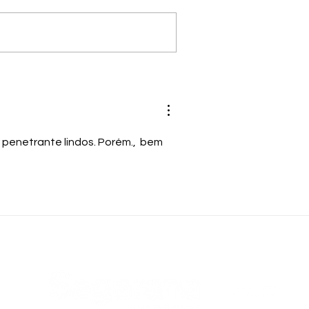
Cícero Ferreira
m do feed
r penetrante lindos. Porém.,  bem 