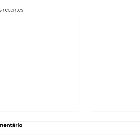
s recentes
mentário