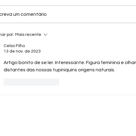
creva um comentário
ai, será que é o trem?
Uma luz no fi
ar por:
Mais recente
Celso Filho
13 de nov. de 2023
Artigo bonito de se ler. Interessante. Figura feminina e olha
distantes das nossas tupiniquins origens naturais.
Curtir
Responder