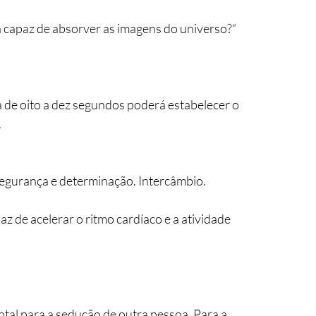
apaz de absorver as imagens do universo?“      
a de oito a dez segundos poderá estabelecer o 
.
egurança e determinação. Intercâmbio.
 de acelerar o ritmo cardíaco e a atividade 
tal para a sedução de outra pessoa. Para a 