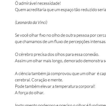
Ó admirável necessidade! 
Quem acreditaria que um espaço tão reduzido seria c
(Leonardo da Vinci)
Se você olhar fixo no olho de outra pessoa por cerc
que chamamos de um fluxo de percepções intensas
O cérebro precisa dos olhos para essa conexão.
Assim um olhar mais longo, demorado demonstra s
A ciência também já comprovou que um olhar  é capaz
cerebral. Coração e mente. 
Pode também elevar a temperatura corporal!
A força do olhar.
Instrumento poderoso e preciso o olhar é fundamen