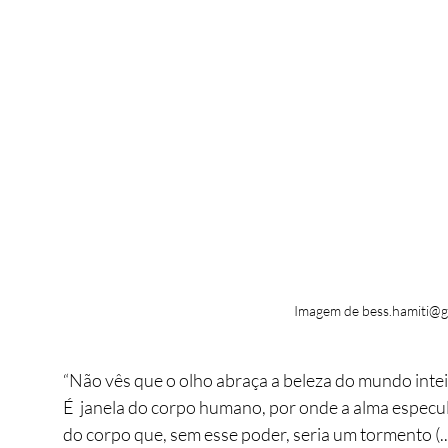
Imagem de bess.hamiti@g
“Não vês que o olho abraça a beleza do mundo inteiro
É  janela do corpo humano, por onde a alma especula
do corpo que, sem esse poder, seria um tormento (...