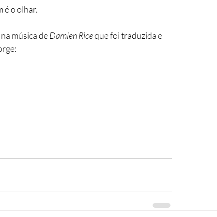
 é o olhar.
 na música de 
Damien Rice
 que foi traduzida e 
orge: