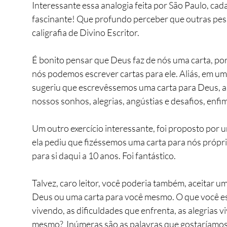
Interessante essa analogia feita por São Paulo, cad
fascinante! Que profundo perceber que outras pes
caligrafia de Divino Escritor.
É bonito pensar que Deus faz de nós uma carta, po
nós podemos escrever cartas para ele. Aliás, em um r
sugeriu que escrevêssemos uma carta para Deus, ab
nossos sonhos, alegrias, angústias e desafios, enfi
Um outro exercício interessante, foi proposto por 
ela pediu que fizéssemos uma carta para nós própri
para si daqui a 10 anos. Foi fantástico.
Talvez, caro leitor, você poderia também, aceitar u
Deus ou uma carta para você mesmo. O que você esc
vivendo, as dificuldades que enfrenta, as alegrias vi
mesmo?  Inúmeras são as palavras que gostaríamos 