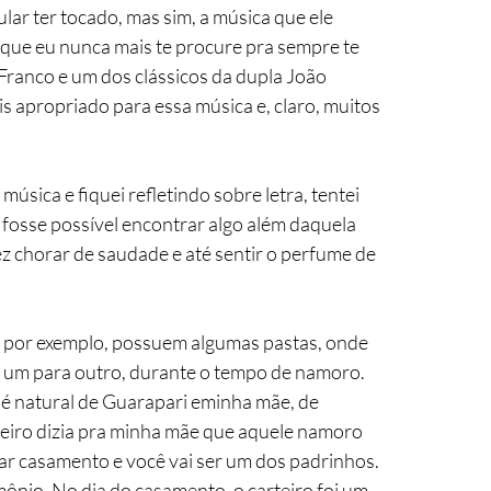
ar ter tocado, mas sim, a música que ele 
que eu nunca mais te procure pra sempre te 
Franco e um dos clássicos da dupla João 
 apropriado para essa música e, claro, muitos 
música e fiquei refletindo sobre letra, tentei 
z fosse possível encontrar algo além daquela 
ez chorar de saudade e até sentir o perfume de 
s por exemplo, possuem algumas pastas, onde 
 um para outro, durante o tempo de namoro. 
é natural de Guarapari eminha mãe, de 
teiro dizia pra minha mãe que aquele namoro 
 virar casamento e você vai ser um dos padrinhos. 
nio. No dia do casamento, o carteiro foi um 