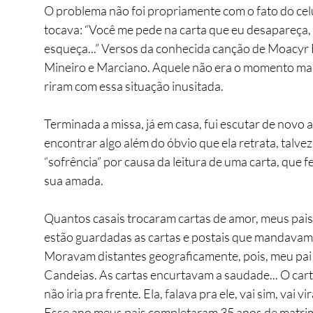
O problema não foi propriamente com o fato do celul
tocava: “Você me pede na carta que eu desapareça, 
esqueça...” Versos da conhecida canção de Moacyr 
Mineiro e Marciano. Aquele não era o momento mais
riram com essa situação inusitada.
Terminada a missa, já em casa, fui escutar de novo a 
encontrar algo além do óbvio que ela retrata, talve
“sofrência” por causa da leitura de uma carta, que f
sua amada.  
Quantos casais trocaram cartas de amor, meus pai
estão guardadas as cartas e postais que mandavam
Moravam distantes geograficamente, pois, meu pai 
Candeias. As cartas encurtavam a saudade... O car
não iria pra frente. Ela, falava pra ele, vai sim, vai
Esse ano meus pais completaram 35 anos de matrimô