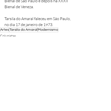
Bienal de São Paulo e depois na XXXII 
Bienal de Veneza.
Tarsila do Amaral faleceu em São Paulo, 
no dia 17 de janeiro de 1973.
Artes
Tarsila do Amaral
Modernismo
Colunistas
Cultura
Brasil
Posts recentes
Ver tudo