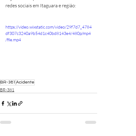
redes sociais em Itaguara e região:
https://video.wixstatic.com/video/29f7d7_4784
df307c3240a9b54d1c40bd8143e4/480p/mp4
/file.mp4
BR-381
Acidente
BR-381