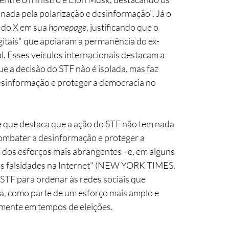
nada pela polarização e desinformação". Já o 
 do X em sua 
homepage
, justificando que o 
igitais" que apoiaram a permanência do ex-
l. Esses veículos internacionais destacam a 
e a decisão do STF não é isolada, mas faz 
esinformação e proteger a democracia no 
se que destaca que a ação do STF não tem nada 
ombater a desinformação e proteger a 
os esforços mais abrangentes - e, em alguns 
das falsidades na Internet" (NEW YORK TIMES, 
STF para ordenar às redes sociais que 
, como parte de um esforço mais amplo e 
lmente em tempos de eleições.