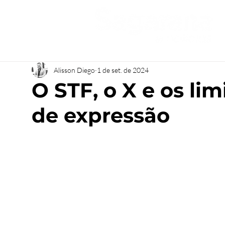
Alisson Diego
1 de set. de 2024
O STF, o X e os lim
de expressão