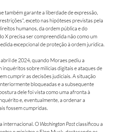
que também garante a liberdade de expressão, 
strições", exceto nas hipóteses previstas pela 
ireitos humanos, da ordem pública e do 
 do X precisa ser compreendida não como um 
edida excepcional de proteção à ordem jurídica.
abril de 2024, quando Moraes pediu a 
inquéritos sobre milícias digitais e ataques de 
 em cumprir as decisões judiciais. A situação 
anteriormente bloqueadas e a subsequente 
postura dele foi vista como uma afronta à 
inquérito e, eventualmente, a ordenar a 
ais fossem cumpridas.
 internacional. O 
Washington Post
 classificou a 
entre o ministro e Elon Musk, destacando os 