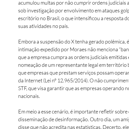
acumulou multas por não cumprir ordens judiciais a
sob investigação por envolvimento em ataques golpi
escritório no Brasil, o que intensificou a resposta
suas atividades no país.
Embora a suspensão do X tenha gerado polêmica, 
intimação expedido por Moraes não menciona “bani
que a empresa cumpra as ordens judiciais emitidas e
nomeação de um representante legal em território b
que empresas que prestam serviços possam operar n
da Internet (Lei nº 12.965/2014). O não cumprimento 
STF, que visa garantir que as empresas operando no
nacionais.
Em meio a esse cenário, é importante refletir sobre
disseminação de desinformação. Outro dia, um ami
disse que não acredita nas estatísticas. Decerto, e