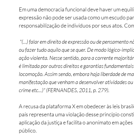
Em uma democracia funcional deve haver um equilíbr
expressão não pode ser usada como um escudo para pr
responsabilização de indivíduos por seus atos. C
 "(…) falar em direito de expressão ou de pensamento não é falar em direito absoluto de dizer tudo aquilo 
ou fazer tudo aquilo que se quer. De modo lógico-implíc
ação violenta. Nesse sentido, para a corrente majoritár
é limitada por outros direitos e garantias fundamentais 
locomoção. Assim sendo, embora haja liberdade de man
manifestação que venham a desenvolver atividades ou pr
crime etc...)" (FERNANDES, 2011, p. 279). 
A recusa da plataforma X em obedecer às leis brasil
país representa uma violação desse princípio consti
aplicação da justiça e facilita o anonimato em ações
público.