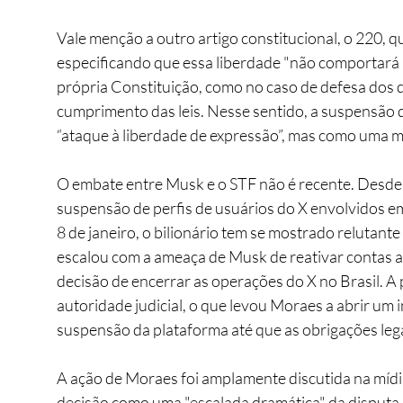
Vale menção a outro artigo constitucional, o 220, 
especificando que essa liberdade "não comportará re
própria Constituição, como no caso de defesa dos d
cumprimento das leis. Nesse sentido, a suspensão
“ataque à liberdade de expressão”, mas como uma m
O embate entre Musk e o STF não é recente. Desde 
suspensão de perfis de usuários do X envolvidos em 
8 de janeiro, o bilionário tem se mostrado relutante
escalou com a ameaça de Musk de reativar contas 
decisão de encerrar as operações do X no Brasil. A 
autoridade judicial, o que levou Moraes a abrir um 
suspensão da plataforma até que as obrigações leg
A ação de Moraes foi amplamente discutida na mídia
decisão como uma "escalada dramática" da disputa 