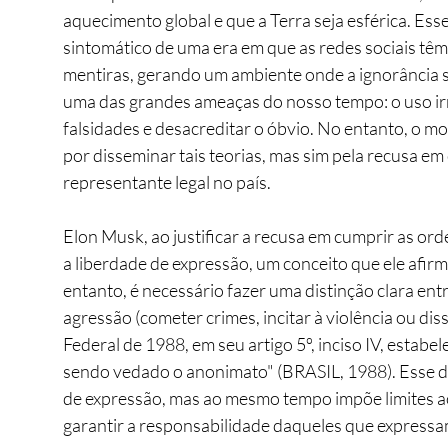
aquecimento global e que a Terra seja esférica. Ess
sintomático de uma era em que as redes sociais têm 
mentiras, gerando um ambiente onde a ignorância s
uma das grandes ameaças do nosso tempo: o uso irr
falsidades e desacreditar o óbvio. No entanto, o mot
por disseminar tais teorias, mas sim pela recusa em
representante legal no país.
Elon Musk, ao justificar a recusa em cumprir as orde
a liberdade de expressão, um conceito que ele afir
entanto, é necessário fazer uma distinção clara ent
agressão (cometer crimes, incitar à violência ou di
Federal de 1988, em seu artigo 5º, inciso IV, estabe
sendo vedado o anonimato" (BRASIL, 1988). Esse dis
de expressão, mas ao mesmo tempo impõe limites a
garantir a responsabilidade daqueles que expressa