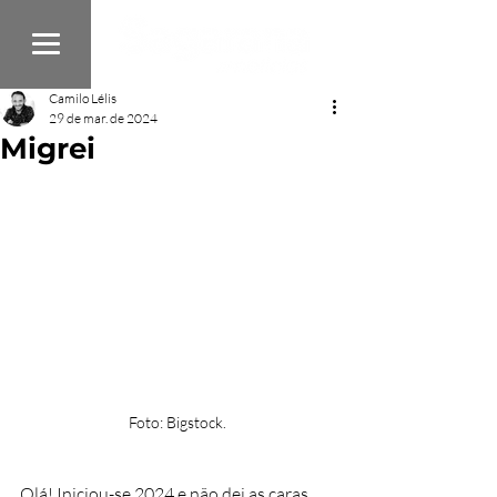
Camilo Lélis
29 de mar. de 2024
Migrei
Foto: Bigstock.
Olá! Iniciou-se 2024 e não dei as caras 