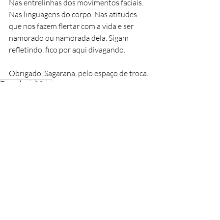
Nas entrelinhas dos movimentos faciais. 
Nas linguagens do corpo. Nas atitudes 
que nos fazem flertar com a vida e ser 
namorado ou namorada dela. Sigam 
refletindo, fico por aqui divagando. 
Obrigado, Sagarana, pelo espaço de troca.
Tecnologia
Vício
Colunistas
Tecnologia
Posts recentes
Ver tudo