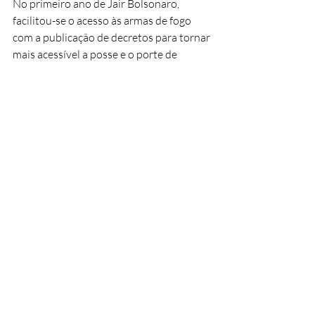
No primeiro ano de Jair Bolsonaro, 
facilitou-se o acesso às armas de fogo 
com a publicação de decretos para tornar 
mais acessível a posse e o porte de 
armas. Além disso, Bolsonaro enviou ao 
Congresso um pacote anticrime e um 
projeto para isentar militares e policiais 
que cometem crimes durante operações 
de Garantia da Lei e da Ordem (GLOs). 
Apesar das controvérsias, em 2019 
houve uma redução de 22% nos 
homicídios dolosos e latrocínios, entre 
outros crimes.
No início do terceiro mandato de Luiz 
Inácio Lula da Silva decretos foram 
publicados para restringir a emissão de 
novos registros de armas no Brasil. Isso 
resultou em uma queda significativa no 