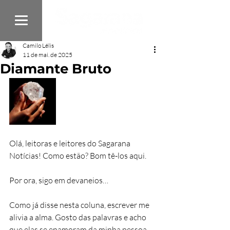
Camilo Lélis
11 de mai. de 2025
Diamante Bruto
Olá, leitoras e leitores do Sagarana 
Notícias! Como estão? Bom tê-los aqui.
Por ora, sigo em devaneios…
Como já disse nesta coluna, escrever me 
alivia a alma. Gosto das palavras e acho 
que elas se enamoram da minha pessoa.