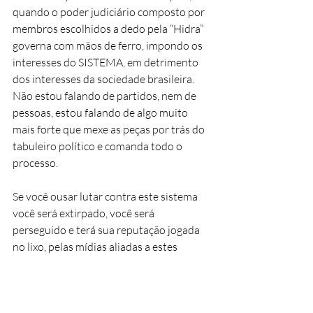
quando o poder judiciário composto por 
membros escolhidos a dedo pela “Hidra” 
governa com mãos de ferro, impondo os 
interesses do SISTEMA, em detrimento 
dos interesses da sociedade brasileira. 
Não estou falando de partidos, nem de 
pessoas, estou falando de algo muito 
mais forte que mexe as peças por trás do 
tabuleiro político e comanda todo o 
processo. 
Se você ousar lutar contra este sistema 
você será extirpado, você será 
perseguido e terá sua reputação jogada 
no lixo, pelas mídias aliadas a estes 
grupos, que sempre terão seus 
representantes na política, e 
principalmente no judiciário, dando as 