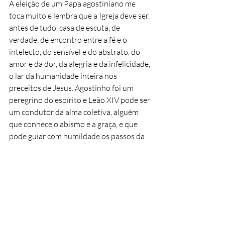
A eleição de um Papa agostiniano me 
toca muito e lembra que a Igreja deve ser, 
antes de tudo, casa de escuta, de 
verdade, de encontro entre a fé e o 
intelecto, do sensível e do abstrato, do 
amor e da dor, da alegria e da infelicidade, 
o lar da humanidade inteira nos 
preceitos de Jesus. Agostinho foi um 
peregrino do espírito e Leão XIV pode ser 
um condutor da alma coletiva, alguém 
que conhece o abismo e a graça, e que 
pode guiar com humildade os passos da 
Igreja entre a fragilidade e a esperança.
Houve ainda um detalhe que me chamou 
a atenção. Por entre os óculos do novo 
pontífice, conseguimos ver nitidamente, 
talvez pela primeira vez com tamanha 
nitidez, o seu olhar. As câmeras 