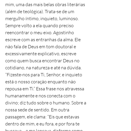
mim, uma das mais belas obras literárias 
(além de teológica). Trata-se de um 
mergulho íntimo, inquieto, luminoso. 
Sempre volto a ela quando preciso 
reencontrar o meu eixo. Agostinho 
escreve com as entranhas da alma. Ele 
não fala de Deus em tom doutoral e 
excessivamente explicativo, escreve 
como quem busca encontrar Deus no 
cotidiano, na natureza e até na dúvida. 
“Fizeste-nos para Ti, Senhor, e inquieto 
está o nosso coração enquanto não 
repousa em Ti.” Essa frase nos atravessa 
humanamente e nos conecta com o 
divino; diz tudo sobre o humano. Sobre a 
nossa sede de sentido. Em outra 
passagem, ele clama: “Eis que estavas 
dentro de mim, e eu fora, e por fora te 
buscava… e me lançava, disforme como 