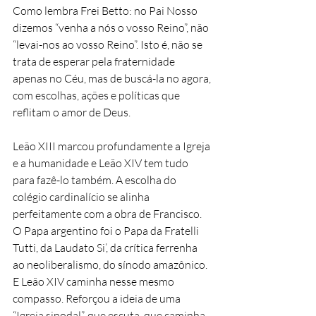
Como lembra Frei Betto: no Pai Nosso 
dizemos “venha a nós o vosso Reino”, não 
“levai-nos ao vosso Reino”. Isto é, não se 
trata de esperar pela fraternidade 
apenas no Céu, mas de buscá-la no agora, 
com escolhas, ações e políticas que 
reflitam o amor de Deus.
Leão XIII marcou profundamente a Igreja 
e a humanidade e Leão XIV tem tudo 
para fazê-lo também. A escolha do 
colégio cardinalício se alinha 
perfeitamente com a obra de Francisco. 
O Papa argentino foi o Papa da Fratelli 
Tutti, da Laudato Si’, da crítica ferrenha 
ao neoliberalismo, do sínodo amazônico. 
E Leão XIV caminha nesse mesmo 
compasso. Reforçou a ideia de uma 
“Igreja sinodal”, que escuta, que caminha 