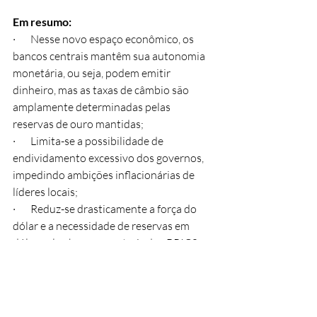
Em resumo:
·       Nesse novo espaço econômico, os 
bancos centrais mantêm sua autonomia 
monetária, ou seja, podem emitir 
dinheiro, mas as taxas de câmbio são 
amplamente determinadas pelas 
reservas de ouro mantidas;
·       Limita-se a possibilidade de 
endividamento excessivo dos governos, 
impedindo ambições inflacionárias de 
líderes locais;
·       Reduz-se drasticamente a força do 
dólar e a necessidade de reservas em 
dólar pelos bancos centrais dos BRICS;
·       Aumentam-se as pressões 
inflacionárias no espaço do dólar e da 
zona do euro;
·       Consolida a hegemonia do yuan, com 