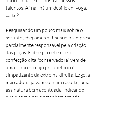
oportunidade de mostrar nossos 
talentos. Afinal, há um desfile em voga, 
certo?
Pesquisando um pouco mais sobre o 
assunto, chegamos à Riachuelo, empresa 
parcialmente responsável pela criação 
das peças. E aí se percebe que a 
confecção dita "conservadora" vem de 
uma empresa cujo proprietário é 
simpatizante da extrema-direita. Logo, a 
mercadoria já vem com um recorte, uma 
assinatura bem acentuada, indicando 
que o corpo deve estar bem tapado. 
Afinal, a tradicional "Família Brasileira" 
insiste no "bela, recatada e do lar", ainda 
que seus filhos e netos almejem e vivam 
um mundo totalmente diverso e 
diferente desse julgamento.