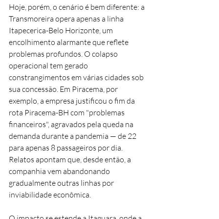
Hoje, porém, o cenário é bem diferente: a 
Transmoreira opera apenas a linha 
Itapecerica-Belo Horizonte, um 
encolhimento alarmante que reflete 
problemas profundos. O colapso 
operacional tem gerado 
constrangimentos em várias cidades sob 
sua concessão. Em Piracema, por 
exemplo, a empresa justificou o fim da 
rota Piracema-BH com "problemas 
financeiros", agravados pela queda na 
demanda durante a pandemia — de 22 
para apenas 8 passageiros por dia. 
Relatos apontam que, desde então, a 
companhia vem abandonando 
gradualmente outras linhas por 
inviabilidade econômica.
O impacto se estende a Itaguara, onde a 