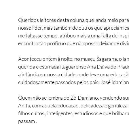
Queridos leitores desta coluna que  anda meio para
nosso líder, mas também de outros que apreciam es
me faltasse tempo, atribuo mais a uma falta de insp
encontro tão profícuo que não posso deixar de divi
Aconteceu ontem à noite, no museu Sagarana, o lan
querida e estimada itaguarense Ana Dalva do Prado
a infância em nossa cidade, onde teve uma educação 
cuidadosamente passados pelos pais: José Idamian
Quem não se lembra do Zé  Damiano, vendendo sua
Anita, com aquela educação, delicadeza e gentileza
filhos cultos , inteligentes, estudiosos e que brilha
passam . 