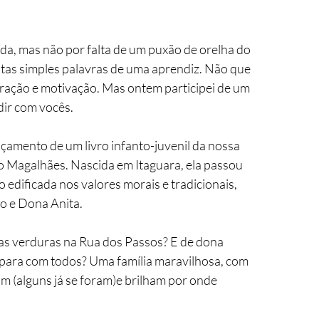
da, mas não por falta de um puxão de orelha do 
tas simples palavras de uma aprendiz. Não que 
iração e motivação. Mas ontem participei de um 
dir com vocês. 
çamento de um livro infanto-juvenil da nossa 
 Magalhães. Nascida em Itaguara, ela passou 
edificada nos valores morais e tradicionais,  
o e Dona Anita. 
s verduras na Rua dos Passos? E de dona 
 para com todos? Uma família maravilhosa, com 
ram (alguns já se foram)e brilham por onde 