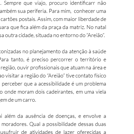
. Sempre que viajo, procuro identificarr não 
também sua periferia. Para mim,  conhecer uma 
 cartões postais. Assim, com maior liberdade de 
uara que fica além da praça da matriz. No natal 
sa outra cidade, situada no entorno do “Areião”.
conizadas no planejamento da atenção à saúde 
ra tanto, é preciso percorrer o território e 
região, ouvir profissionais que atuam na área e 
visitar a região do “Areião” tive contato físico 
l perceber que a acessibilidade é um problema 
io onde moram dois cadeirantes, em uma viela 
em de um carro. 
i além da ausência de doenças, e envolve a 
 moradores. Qual a possibilidade dessas duas  
ufruir de atividades de lazer oferecidas a 