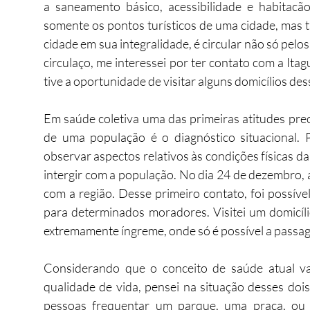
a saneamento básico, acessibilidade e habitacão
somente os pontos turísticos de uma cidade, mas 
cidade em sua integralidade, é circular não só pelos
circulaço, me interessei por ter contato com a Itag
tive a oportunidade de visitar alguns domicílios des
Em saúde coletiva uma das primeiras atitudes pre
de uma população é o diagnóstico situacional. Pa
observar aspectos relativos às condições físicas da 
intergir com a população. No dia 24 de dezembro, ao 
com a região. Desse primeiro contato, foi possíve
para determinados moradores. Visitei um domicíl
extremamente íngreme, onde só é possível a passag
Considerando que o conceito de saúde atual va
qualidade de vida, pensei na situação desses dois
pessoas frequentar um parque, uma praça, ou us