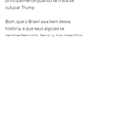
principalmente quando se trata de 
cutucar Trump.
Bom, que o Brasil saia bem dessa 
história, e que seus algozes se 
reconectem com Jesus — nos presídios 
do Brasil.
Sigam refletindo. Eu fico por aqui, 
divagando.
Sigam refletindo eu fico por aqui 
divagando.  
Colunistas
Cultura