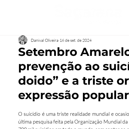
Danival Oliveira
16 de set. de 2024
Setembro Amarelo
prevenção ao suic
doido” e a triste 
expressão popular
O suicídio é uma triste realidade mundial e ocas
última pesquisa feita pela Organização Mundial da