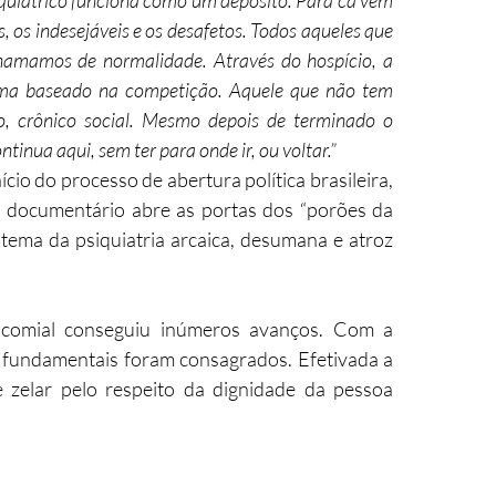
quiátrico funciona como um depósito. Para cá vem 
os indesejáveis e os desafetos. Todos aqueles que 
amamos de normalidade. Através do hospício, a 
ema baseado na competição. Aquele que não tem 
o, crônico social. Mesmo depois de terminado o 
tinua aqui, sem ter para onde ir, ou voltar.”
io do processo de abertura política brasileira, 
o documentário abre as portas dos “porões da 
tema da psiquiatria arcaica, desumana e atroz 
icomial conseguiu inúmeros avanços. Com a 
 fundamentais foram consagrados. Efetivada a 
 zelar pelo respeito da dignidade da pessoa 