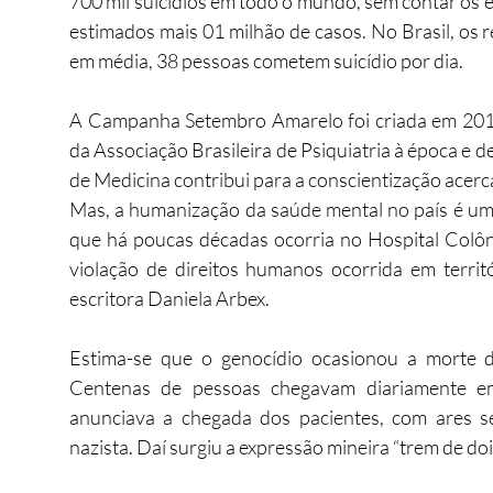
700 mil suicídios em todo o mundo, sem contar os ep
estimados mais 01 milhão de casos. No Brasil, os r
em média, 38 pessoas cometem suicídio por dia.
A Campanha Setembro Amarelo foi criada em 2013 
da Associação Brasileira de Psiquiatria à época e 
de Medicina contribui para a conscientização acerc
Mas, a humanização da saúde mental no país é um
que há poucas décadas ocorria no Hospital Colôni
violação de direitos humanos ocorrida em territór
escritora Daniela Arbex.
Estima-se que o genocídio ocasionou a morte d
Centenas de pessoas chegavam diariamente em
anunciava a chegada dos pacientes, com ares 
nazista. Daí surgiu a expressão mineira “trem de doi