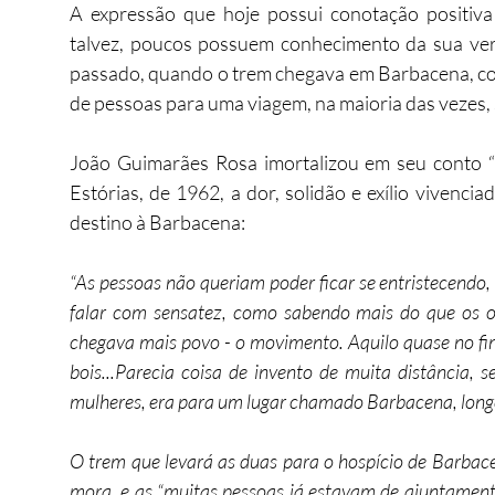
A expressão que hoje possui conotação positiva 
talvez, poucos possuem conhecimento da sua ver
passado, quando o trem chegava em Barbacena, co
de pessoas para uma viagem, na maioria das vezes, 
João Guimarães Rosa imortalizou em seu conto “S
Estórias, de 1962, a dor, solidão e exílio viven
destino à Barbacena:
“As pessoas não queriam poder ficar se entristecendo
falar com sensatez, como sabendo mais do que os ou
chegava mais povo - o movimento. Aquilo quase no fim
bois...Parecia coisa de invento de muita distância, 
mulheres, era para um lugar chamado Barbacena, longe.
O trem que levará as duas para o hospício de Barbace
mora, e as “muitas pessoas já estavam de ajuntamento,