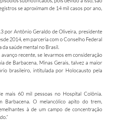
isódios subnotificados, pois devido a isso, são 
egistros se aproximam de 14 mil casos por ano, 
por Antônio Geraldo de Oliveira, presidente 
desde 2014, em parceria com o Conselho Federal 
a da saúde mental no Brasil.
 avanço recente, se levarmos em consideração 
a de Barbacena, Minas Gerais, talvez a maior 
io brasileiro, intitulada por Holocausto pela 
e mais 60 mil pessoas no Hospital Colônia. 
 Barbacena. O melancólico apito do trem, 
semelhantes à de um campo de concentração 
do.”