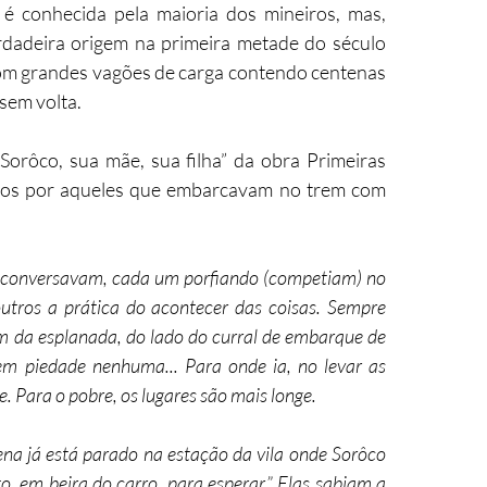
é conhecida pela maioria dos mineiros, mas, 
dadeira origem na primeira metade do século 
m grandes vagões de carga contendo centenas 
sem volta.
orôco, sua mãe, sua filha” da obra Primeiras 
ciados por aqueles que embarcavam no trem com 
, conversavam, cada um porfiando (competiam) no 
tros a prática do acontecer das coisas. Sempre 
 da esplanada, do lado do curral de embarque de 
sem piedade nenhuma... Para onde ia, no levar as 
 Para o pobre, os lugares são mais longe.
na já está parado na estação da vila onde Sorôco 
 em beira do carro, para esperar.” Elas sabiam a 