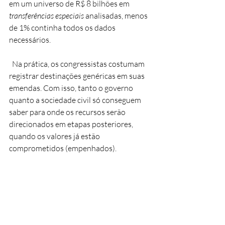
em um universo de R$ 8 bilhões em 
transferências especiais 
analisadas, menos 
de 1% continha todos os dados 
necessários. 
  Na prática, os congressistas costumam 
registrar destinações genéricas em suas 
emendas. Com isso, tanto o governo 
quanto a sociedade civil só conseguem 
saber para onde os recursos serão 
direcionados em etapas posteriores, 
quando os valores já estão 
comprometidos (empenhados). 
Referência Bibliográfica
MALI, Tiago. 
Saiba o que são emendas 
Pix e quais são as críticas a elas
. 
Poder360, 15.ago.2024. Disponível em: 