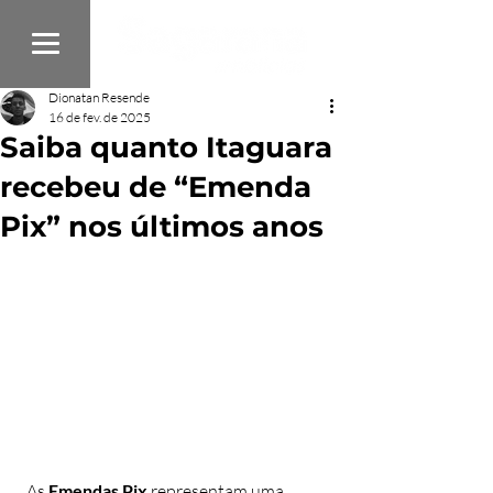
Dionatan Resende
16 de fev. de 2025
Saiba quanto Itaguara
recebeu de “Emenda
Pix” nos últimos anos
  As 
Emendas Pix
 representam uma 