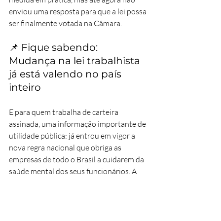
enviou uma resposta para que a lei possa 
ser finalmente votada na Câmara.
📌 Fique sabendo: 
Mudança na lei trabalhista 
já está valendo no país 
inteiro
E para quem trabalha de carteira 
assinada, uma informação importante de 
utilidade pública: já entrou em vigor a 
nova regra nacional que obriga as 
empresas de todo o Brasil a cuidarem da 
saúde mental dos seus funcionários. A 
mudança na CLT exige que os patrões 
combatam de frente problemas como o 
assédio
 e o 
esgotamento profissional 
(Burnout)
, garantindo um ambiente de 