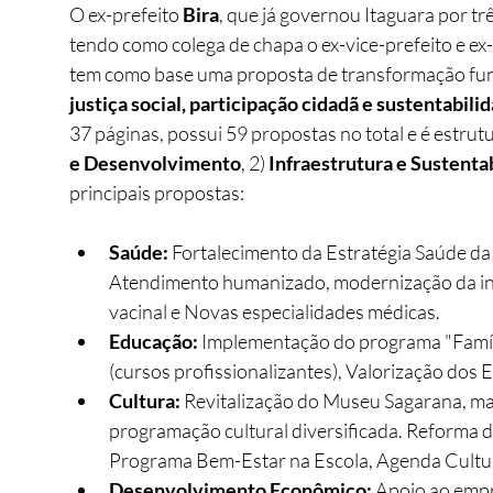
O ex-prefeito 
Bira
, que já governou Itaguara por tr
tendo como colega de chapa o ex-vice-prefeito e ex
tem como base uma proposta de transformação fun
justiça social, participação cidadã e sustentabili
37 páginas, possui 59 propostas no total e é estrutu
e Desenvolvimento
, 2) 
Infraestrutura e Sustenta
principais propostas: 
Saúde:
 Fortalecimento da Estratégia Saúde da 
Atendimento humanizado, modernização da inf
vacinal e Novas especialidades médicas.
Educação:
 Implementação do programa "Famíli
(cursos profissionalizantes), Valorização dos
Cultura:
 Revitalização do Museu Sagarana, ma
programação cultural diversificada. Reforma d
Programa Bem-Estar na Escola, Agenda Cultur
Desenvolvimento Econômico:
 Apoio ao emp