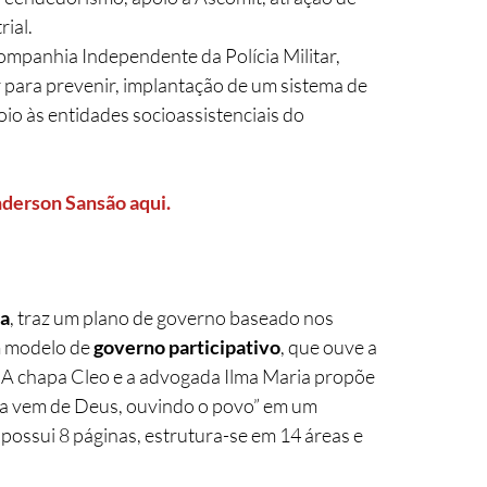
rial.
mpanhia Independente da Polícia Militar, 
para prevenir, implantação de um sistema de 
oio às entidades socioassistenciais do 
nderson Sansão aqui.
za
, traz um plano de governo baseado nos 
 modelo de 
governo participativo
, que ouve a 
 A chapa Cleo e a advogada Ilma Maria propõe 
ça vem de Deus, ouvindo o povo” em um 
possui 8 páginas, estrutura-se em 14 áreas e 