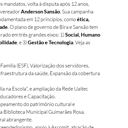
ês mandatos, volta à disputa após 12 anos, 
-vereador 
Anderson Sansão
. Sua campanha 
damentada em 12 princípios, como 
ética, 
dade
. O plano de governo de Bira e Sansão tem 
rado em três grandes eixos: 1) 
Social, Humano 
bilidade
, e 3) 
Gestão e Tecnologia
. Veja as 
Família (ESF), Valorização dos servidores, 
raestrutura da saúde, Expansão da cobertura 
a na Escola", e ampliação da Rede Uaitec 
 Educadores e Capacitação. 
peamento do patrimônio cultural e 
a Biblioteca Municipal Guimarães Rosa, 
al abrangente. 
reendedorismo, apoio à Ascomit, atração de 