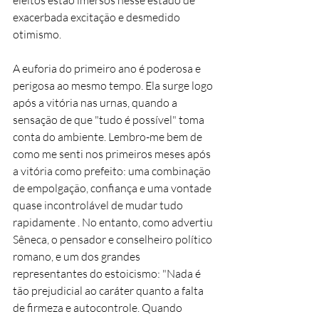
eleitos estão imersos nesse estado de 
exacerbada excitação e desmedido 
otimismo.
A euforia do primeiro ano é poderosa e 
perigosa ao mesmo tempo. Ela surge logo 
após a vitória nas urnas, quando a 
sensação de que "tudo é possível" toma 
conta do ambiente. Lembro-me bem de 
como me senti nos primeiros meses após 
a vitória como prefeito: uma combinação 
de empolgação, confiança e uma vontade 
quase incontrolável de mudar tudo 
rapidamente . No entanto, como advertiu 
Sêneca, o pensador e conselheiro político 
romano, e um dos grandes 
representantes do estoicismo: "Nada é 
tão prejudicial ao caráter quanto a falta 
de firmeza e autocontrole. Quando 