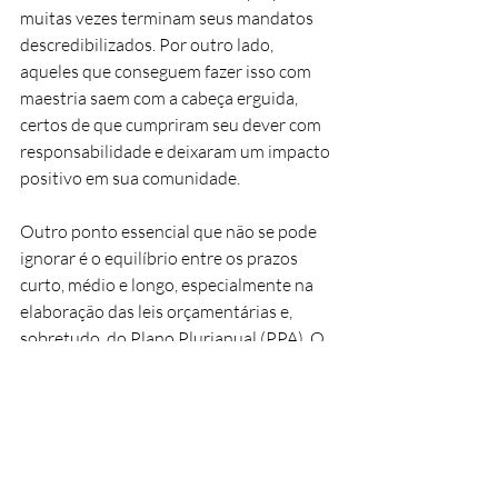
muitas vezes terminam seus mandatos 
descredibilizados. Por outro lado, 
aqueles que conseguem fazer isso com 
maestria saem com a cabeça erguida, 
certos de que cumpriram seu dever com 
responsabilidade e deixaram um impacto 
positivo em sua comunidade.
Outro ponto essencial que não se pode 
ignorar é o equilíbrio entre os prazos 
curto, médio e longo, especialmente na 
elaboração das leis orçamentárias e, 
sobretudo, do Plano Plurianual (PPA). O 
PPA, que deve ser elaborado no primeiro 
ano do mandato, serve como guia 
estratégico para toda a gestão, definindo 
as prioridades e metas para os quatro 
anos subsequentes. Ele é a base para um 