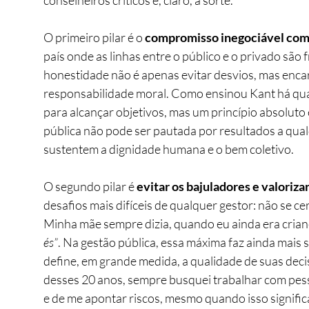
conselheiros críticos e, claro, a sorte.
O primeiro pilar é o 
compromisso inegociável com 
país onde as linhas entre o público e o privado são
honestidade não é apenas evitar desvios, mas enca
responsabilidade moral. Como ensinou Kant há quas
para alcançar objetivos, mas um princípio absoluto 
pública não pode ser pautada por resultados a qualq
sustentem a dignidade humana e o bem coletivo.
O segundo pilar é 
evitar os bajuladores e valorizar
desafios mais difíceis de qualquer gestor: não se 
Minha mãe sempre dizia, quando eu ainda era crianç
és”
. Na gestão pública, essa máxima faz ainda mais s
define, em grande medida, a qualidade de suas decis
desses 20 anos, sempre busquei trabalhar com pess
e de me apontar riscos, mesmo quando isso signific