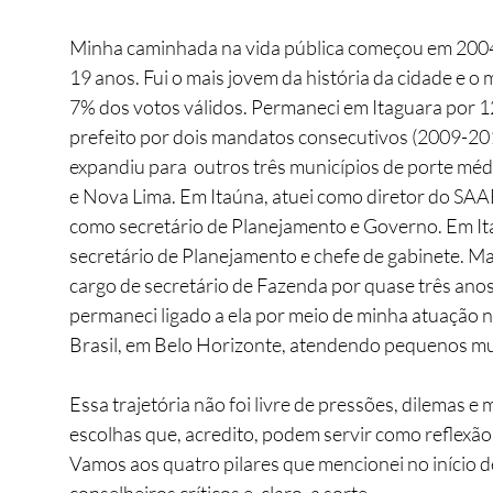
Minha caminhada na vida pública começou em 2004, 
19 anos. Fui o mais jovem da história da cidade e 
7% dos votos válidos. 
Permaneci em Itaguara por 1
prefeito por dois mandatos consecutivos (2009-20
expandiu para  outros três municípios de porte médio
e Nova Lima. Em Itaúna, atuei como diretor do SAAE
como secretário de Planejamento e Governo. Em Itabi
secretário de Planejamento e chefe de gabinete. M
cargo de secretário de Fazenda por quase três ano
permaneci ligado a ela por meio de minha atuação 
Brasil, em Belo Horizonte, atendendo pequenos mu
Essa trajetória não foi livre de pressões, dilemas e
escolhas que, acredito, podem servir como reflexão
Vamos aos quatro pilares que mencionei no início de