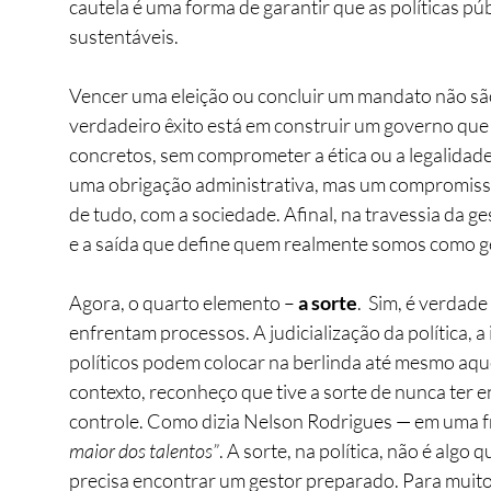
cautela é uma forma de garantir que as políticas pú
sustentáveis.
Vencer uma eleição ou concluir um mandato não são,
verdadeiro êxito está em construir um governo que 
concretos, sem comprometer a ética ou a legalidade
uma obrigação administrativa, mas um compromisso 
de tudo, com a sociedade. Afinal, na travessia da ge
e a saída que define quem realmente somos como g
Agora, o quarto elemento –
 a sorte
.  Sim, é verdad
enfrentam processos. A judicialização da política, a 
políticos podem colocar na berlinda até mesmo aqu
contexto, reconheço que tive a sorte de nunca ter
controle. Como dizia Nelson Rodrigues 
— em uma fr
maior dos talentos”
. A sorte, na política, não é algo
precisa encontrar um gestor preparado. Para muitos,