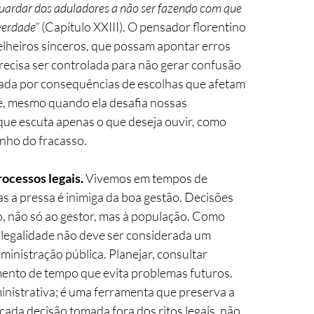
uardar dos aduladores a não ser fazendo com que 
verdade”
 (Capítulo XXIII). O pensador florentino 
lheiros sinceros, que possam apontar erros 
recisa ser controlada para não gerar confusão 
zada por consequências de escolhas que afetam 
e, mesmo quando ela desafia nossas 
que escuta apenas o que deseja ouvir, como 
nho do fracasso.
rocessos legais.
 Vivemos em tempos de 
s a pressa é inimiga da boa gestão. Decisões 
o, não só ao gestor, mas à população. Como 
a legalidade não deve ser considerada um 
inistração pública. Planejar, consultar 
imento de tempo que evita problemas futuros. 
inistrativa; é uma ferramenta que preserva a 
cada decisão tomada fora dos ritos legais, não 