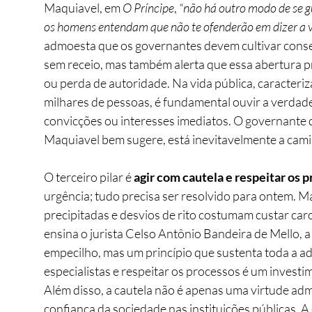
Maquiavel, em 
O Príncipe
, 
“não há outro modo de se g
os homens entendam que não te ofenderão em dizer a 
admoesta que os governantes devem cultivar conse
sem receio, mas também alerta que essa abertura p
ou perda de autoridade. Na vida pública, caracteri
milhares de pessoas, é fundamental ouvir a verdad
convicções ou interesses imediatos. O governante 
Maquiavel bem sugere, está inevitavelmente a cami
O terceiro pilar é
 agir com cautela e respeitar os p
urgência; tudo precisa ser resolvido para ontem. Ma
precipitadas e desvios de rito costumam custar car
ensina o jurista Celso Antônio Bandeira de Mello, 
empecilho, mas um princípio que sustenta toda a adm
especialistas e respeitar os processos é um invest
Além disso, a cautela não é apenas uma virtude adm
confiança da sociedade nas instituições públicas. A 