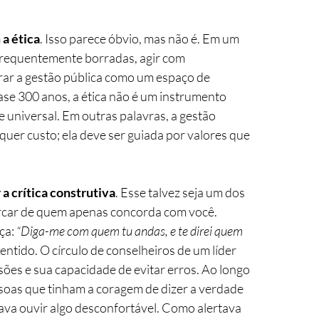
a ética
. Isso parece óbvio, mas não é. Em um 
 frequentemente borradas, agir com 
rar a gestão pública como um espaço de 
e 300 anos, a ética não é um instrumento 
e universal. Em outras palavras, a gestão 
uer custo; ela deve ser guiada por valores que 
 a crítica construtiva
. Esse talvez seja um dos 
cercar de quem apenas concorda com você. 
a: 
“Diga-me com quem tu andas, e te direi quem 
entido. O círculo de conselheiros de um líder 
ões e sua capacidade de evitar erros. Ao longo 
oas que tinham a coragem de dizer a verdade 
ava ouvir algo desconfortável. Como alertava 