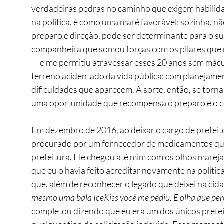
verdadeiras pedras no caminho que exigem habilidad
na política, é como uma maré favorável: sozinha, n
preparo e direção, pode ser determinante para o su
companheira que somou forças com os pilares que me
— e me permitiu atravessar esses 20 anos sem mác
terreno acidentado da vida pública: com planejame
dificuldades que aparecem. A sorte, então, se torna
uma oportunidade que recompensa o preparo e o c
Em dezembro de 2016, ao deixar o cargo de prefeito
procurado por um fornecedor de medicamentos que h
prefeitura. Ele chegou até mim com os olhos marej
que eu o havia feito acreditar novamente na polític
que, além de reconhecer o legado que deixei na cid
mesmo uma bala IceKiss você me pediu. E olha que perc
completou dizendo que eu era um dos únicos prefei