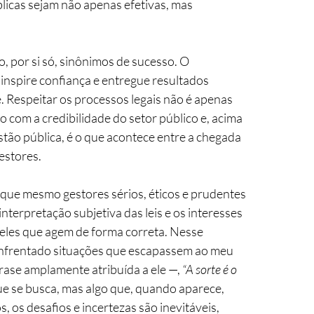
blicas sejam não apenas efetivas, mas 
 por si só, sinônimos de sucesso. O 
inspire confiança e entregue resultados 
. Respeitar os processos legais não é apenas 
com a credibilidade do setor público e, acima 
stão pública, é o que acontece entre a chegada 
estores.
e que mesmo gestores sérios, éticos e prudentes 
interpretação subjetiva das leis e os interesses 
eles que agem de forma correta. Nesse 
 enfrentado situações que escapassem ao meu 
ase amplamente atribuída a ele —
, 
“A sorte é o 
 que se busca, mas algo que, quando aparece, 
 os desafios e incertezas são inevitáveis, 