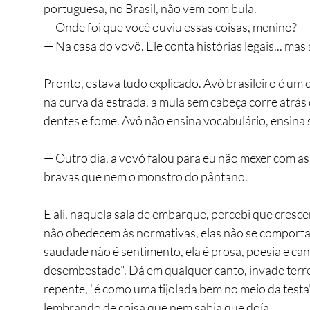
portuguesa, no Brasil, não vem com bula.
— Onde foi que você ouviu essas coisas, menino?
— Na casa do vovô. Ele conta histórias legais... mas
Pronto, estava tudo explicado. Avô brasileiro é um
na curva da estrada, a mula sem cabeça corre atrás 
dentes e fome. Avô não ensina vocabulário, ensina 
— Outro dia, a vovó falou para eu não mexer com as 
bravas que nem o monstro do pântano.
E ali, naquela sala de embarque, percebi que cresce
não obedecem às normativas, elas não se comportam.
saudade não é sentimento, ela é prosa, poesia e ca
desembestado". Dá em qualquer canto, invade terre
repente, "é como uma tijolada bem no meio da testa"
lembrando de coisa que nem sabia que doía.