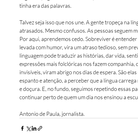
tinha era das palavras.
Talvez seja isso que nos une. A gente tropeça na lí
atrasados. Mesmo confusos. As pessoas seguem man
Por aqui, aprendemos cedo. Sobreviver é entender qu
levada com humor, vira um atraso tedioso, sem prev
linguagem pode traduzir as histórias, dar vida, sent
expressões mais folclóricas nos fazem companhia, c
invisíveis, viram abrigo nos dias de espera. São el
espanto e atenção, a perceber que a língua carrega
e doçura. E, no fundo, seguimos repetindo essas pal
continuar perto de quem um dia nos ensinou a escut
Antonio de Paula, jornalista.