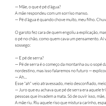
— Mãe, o que é pé d'água?
A mãe respondeu com um sorriso manso.
— Pé d'água é quando chove muito, meu filho. Chuv
O garoto fez cara de quem engoliu a explicação, ma
o pé no chão, como quem cava um pensamento. Aí v
sossego:
— E pé de serra?
— Pé de serra é o começo da montanha ou o sopé da
nordestino, mas isso falaremos no futuro — explico
— Ah...
Esse "ah" veio atravessado, meio desconfiado, mei
— Juro que eu achava que pé de serra era aquele tr
pessoas que invadem a mata. Só de ouvir isso, mãe,
A mãe riu. Riu aquele riso que mistura carinho, espa