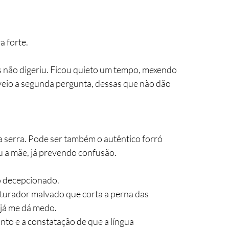
a forte.
s não digeriu. Ficou quieto um tempo, mexendo 
eio a segunda pergunta, dessas que não dão 
 serra. Pode ser também o autêntico forró 
u a mãe, já prevendo confusão.
o decepcionado.
iturador malvado que corta a perna das 
 já me dá medo.
nto e a constatação de que a língua 