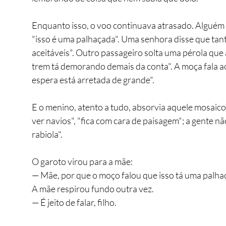
Enquanto isso, o voo continuava atrasado. Alguém
"isso é uma palhaçada". Uma senhora disse que tant
aceitáveis". Outro passageiro solta uma pérola que
trem tá demorando demais da conta". A moça fala ao 
espera está arretada de grande".
E o menino, atento a tudo, absorvia aquele mosaico v
ver navios", "fica com cara de paisagem"; a gente nã
rabiola".
O garoto virou para a mãe:
— Mãe, por que o moço falou que isso tá uma palha
A mãe respirou fundo outra vez.
— É jeito de falar, filho.