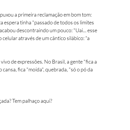
 puxou a primeira reclamação em bom tom: 
a espera tinha "passado de todos os limites 
 acabou descontraindo um pouco: "Uai... esse 
celular através de um cântico silábico: "a 
ivo de expressões. No Brasil, a gente "fica a 
o cansa, fica "moída", quebrada, "só o pó da 
çada? Tem palhaço aqui?