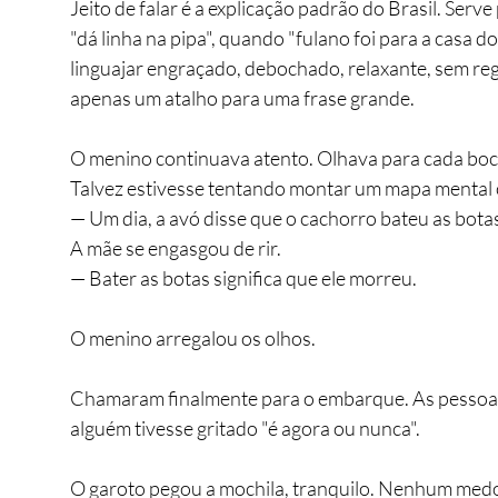
Jeito de falar é a explicação padrão do Brasil. Serv
"dá linha na pipa", quando "fulano foi para a casa do
linguajar engraçado, debochado, relaxante, sem re
apenas um atalho para uma frase grande.
O menino continuava atento. Olhava para cada boc
Talvez estivesse tentando montar um mapa mental o
— Um dia, a avó disse que o cachorro bateu as bota
A mãe se engasgou de rir.
— Bater as botas significa que ele morreu.
O menino arregalou os olhos.
Chamaram finalmente para o embarque. As pessoas 
alguém tivesse gritado "é agora ou nunca".
O garoto pegou a mochila, tranquilo. Nenhum medo 