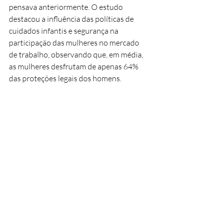
pensava anteriormente. O estudo 
destacou a influência das políticas de 
cuidados infantis e segurança na 
participação das mulheres no mercado 
de trabalho, observando que, em média, 
as mulheres desfrutam de apenas 64% 
das proteções legais dos homens. 
Apesar de avanços legislativos em alguns 
países, como na África subsaariana, há 
uma grande lacuna na implementação 
efetiva dessas leis, com poucos países 
fornecendo apoio financeiro ou padrões 
de qualidade para creches. Fechar essa 
lacuna de gênero poderia aumentar o 
produto interno bruto global em mais de 
20%, mas as reformas necessárias estão 
avançando lentamente, segundo o 
economista-chefe do Grupo Banco 