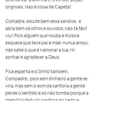
originais. Isso é coisa de Capeta! 
Comadre, escute bem essa sandice,  e 
abra bem os olhos e ouvidos, não tá fácil 
viu! Pois alguém que rouba a música 
esquece que teve pai e mãe, nunca amou,  
não sabe o que é namorar a lua, rir, 
sonhar e agradecer a Deus.  
Fica esperta e o Sinhô também, 
Compadre,  pois sem dinheiro a gente se 
vira, mas sem o som da sanfona a gente 
perde o sentido e só não tomba porque a 
memória de tudo sanfona no peito e 
move o coração.  
Siga refletindo, eu fico por aqui, 
divagando no compasso da sanfona.