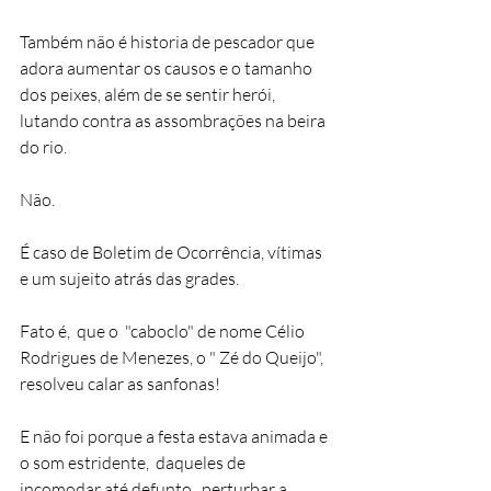
Também não é historia de pescador que 
adora aumentar os causos e o tamanho 
dos peixes, além de se sentir herói,  
lutando contra as assombrações na beira 
do rio. 
Não.  
É caso de Boletim de Ocorrência, vítimas  
e um sujeito atrás das grades. 
Fato é,  que o  "caboclo" de nome Célio 
Rodrigues de Menezes, o " Zé do Queijo", 
resolveu calar as sanfonas!
E não foi porque a festa estava animada e 
o som estridente,  daqueles de 
incomodar até defunto,  perturbar a 