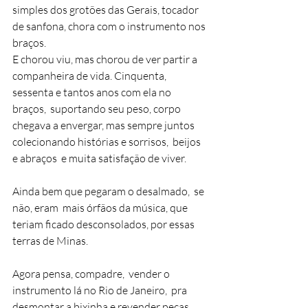
simples dos grotões das Gerais, tocador 
de sanfona, chora com o instrumento nos 
braços. 
E chorou viu, mas chorou de ver partir a 
companheira de vida. Cinquenta, 
sessenta e tantos anos com ela no 
braços,  suportando seu peso, corpo 
chegava a envergar, mas sempre juntos 
colecionando histórias e sorrisos,  beijos 
e abraços  e muita satisfação de viver. 
Ainda bem que pegaram o desalmado,  se 
não, eram  mais órfãos da música, que 
teriam ficado desconsolados, por essas 
terras de Minas. 
Agora pensa, compadre,  vender o 
instrumento lá no Rio de Janeiro,  pra 
desmontar a bixinha e revender peças 