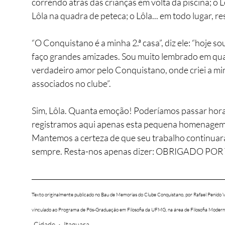
correndo atrás das crianças em volta da piscina; o L
Lôla na quadra de peteca; o Lôla... em todo lugar, 
“O Conquistano é a minha 2.ª casa”, diz ele: “hoje so
faço grandes amizades. Sou muito lembrado em qual
verdadeiro amor pelo Conquistano, onde criei a minh
associados no clube”. 
Sim, Lôla. Quanta emoção! Poderíamos passar horas
registramos aqui apenas esta pequena homenagem,
Mantemos a certeza de que seu trabalho continuar
sempre. Resta-nos apenas dizer: OBRIGADO PO
Texto originalmente publicado no Bau de Memorias do Clube Conquistano, por Rafael Penido Vil
vinculado ao Programa de Pós-Graduação em Filosofia da UFMG, na área de Filosofia Moderna 
Cidade
Itaguara