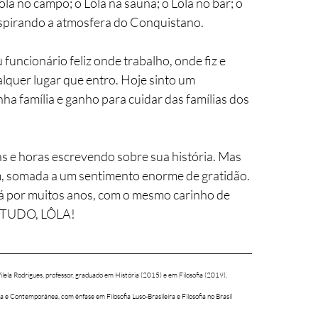
ôla no campo; o Lôla na sauna; o Lôla no bar; o 
respirando a atmosfera do Conquistano. 
u funcionário feliz onde trabalho, onde fiz e 
quer lugar que entro. Hoje sinto um 
a família e ganho para cuidar das famílias dos 
 e horas escrevendo sobre sua história. Mas 
 somada a um sentimento enorme de gratidão. 
á por muitos anos, com o mesmo carinho de 
R TUDO, LÔLA!
ela Rodrigues, professor, graduado em História (2015) e em Filosofia (2019), 
e Contemporânea, com ênfase em Filosofia Luso-Brasileira e Filosofia no Brasil