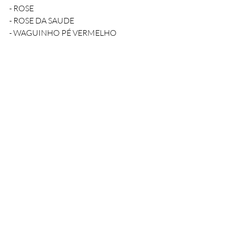
- ROSE
- ROSE DA SAUDE
- WAGUINHO PÉ VERMELHO
Partido: PSD
- CARONA DOS COSTAS
- CASSIA GRECO
- EDVAR MAMEDE
- ELTON DO TONINHO DELEGADO
- OSVALDO DA AROEIRA
- SHIRLEY DO GERALDO DO TAXI
- TEREZA  DO JOAO  VENTURA
Federação: PSDB/CIDADANIA
- ADAO GOMES
- ALEX DO QUADRICICLO