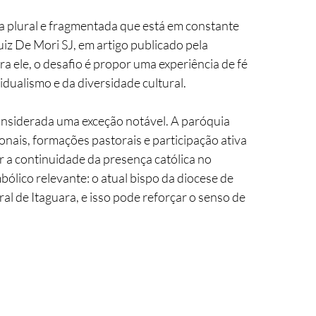
ra plural e fragmentada que está em constante 
iz De Mori SJ, em artigo publicado pela 
ra ele, o desafio é propor uma experiência de fé 
vidualismo e da diversidade cultural.
onsiderada uma exceção notável. A paróquia 
nais, formações pastorais e participação ativa 
ar a continuidade da presença católica no 
ólico relevante: o atual bispo da diocese de 
al de Itaguara, e isso pode reforçar o senso de 