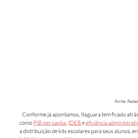
Fonte: Redes
   Conforme já apontamos, Itaguara tem ficado atrás de cidades da região em diversos indicadores, 
como 
PIB per capita
, 
IDEB 
e 
eficiência administrati
a distribuição de kits escolares para seus alunos,