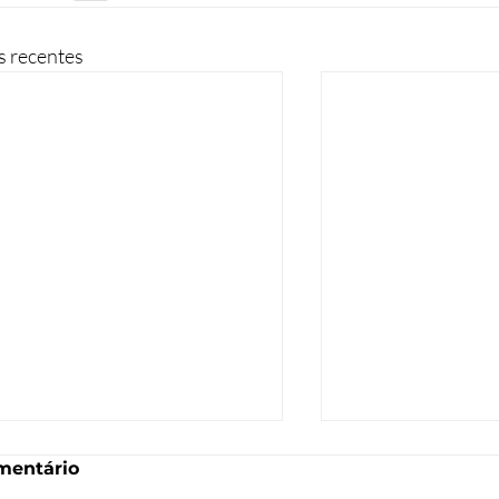
s recentes
mentário