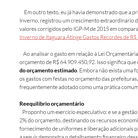
     Em outro texto, eu já havia demonstrado que a principal festividade da cidade, o Festival de 
Inverno, registrou um crescimento extraordinário 
valores corrigidos pelo IGP-M de 2015 em compara
Inverno de Itaguara Atinge Gastos Recordes de R$
    Ao analisar o gasto em relação à Lei Orçamentária Anual (LOA) de 2024, foi estimado um 
orçamento de R$ 64.909.450,92. Isso significa que 
do orçamento estimado
. Embora não exista uma fo
os gastos com festas no orçamento das prefeituras, 
frequentemente adotado como uma prática comum 
Reequilíbrio orçamentário
   Proponho um exercício especulativo: e se a gestã
2% do orçamento, destinando os recursos economizad
fornecimento de uniformes e liberação adicionais p
a seguir demonstra o detalhamento financeiro des