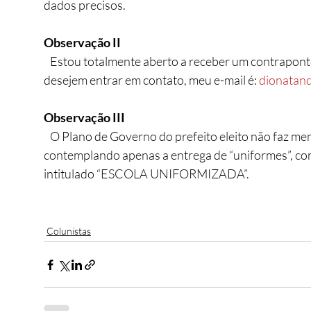
dados precisos.
Observação II
   Estou totalmente aberto a receber um contraponto ou esclarecimentos da prefeitura. Caso 
desejem entrar em contato, meu e-mail é: 
dionatan
Observação III
   O Plano de Governo do prefeito eleito não faz menção à distribuição de “kits escolares”, 
contemplando apenas a entrega de “uniformes”, co
intitulado “ESCOLA UNIFORMIZADA”.
Colunistas