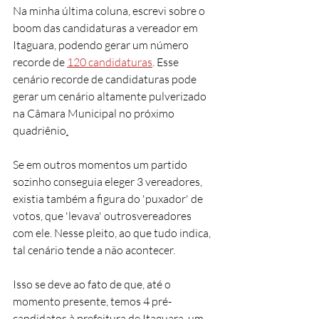
Na minha última coluna, escrevi sobre o 
boom das candidaturas a vereador em 
Itaguara, podendo gerar um número 
recorde de 
120 candidaturas
. Esse 
cenário recorde de candidaturas pode 
gerar um cenário altamente pulverizado 
na Câmara Municipal no próximo 
quadriênio
.
Se em outros momentos um partido 
sozinho conseguia eleger 3 vereadores, 
existia também a figura do 'puxador' de 
votos, que 'levava' outrosvereadores 
com ele. Nesse pleito, ao que tudo indica, 
tal cenário tende a não acontecer.
Isso se deve ao fato de que, até o 
momento presente, temos 4 pré-
candidatos à prefeitura de Itaguara, um 