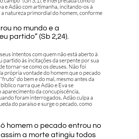
do campo” (Gn 3,1), é interpretada como o 
va e Adão com artimanha, incitando-os à 
do a natureza primordial do homem, conforme 
trou no mundo e a 
 partido” (Sb 2,24). 
 seus intentos com quem não está aberto à 
artido às incitações da serpente por sua 
de tornar-se como os deuses. Não foi 
ela própria vontade do homem que o pecado 
“fruto” do bem e do mal, mesmo antes da 
bíblico narra que Adão e Eva se 
 aparecimento da concupiscência, 
uando foram interrogados, Adão culpa a 
queda do paraíso e surge o pecado, como 
 só homem o pecado entrou no 
assim a morte atingiu todos 