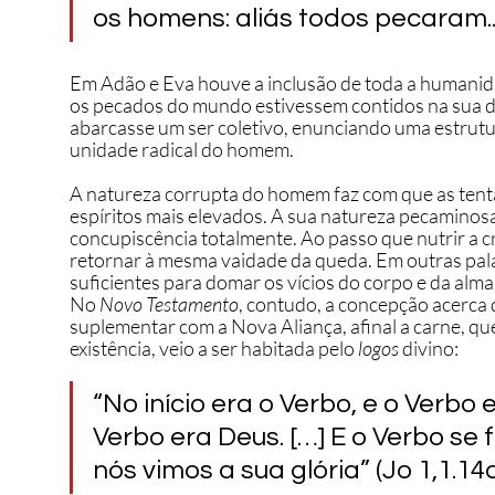
os homens: aliás todos pecaram...”
Em Adão e Eva houve a inclusão de toda a humani
os pecados do mundo estivessem contidos na sua 
abarcasse um ser coletivo, enunciando uma estrut
unidade radical do homem.
A natureza corrupta do homem faz com que as tent
espíritos mais elevados. A sua natureza pecaminos
concupiscência totalmente. Ao passo que nutrir a c
retornar à mesma vaidade da queda. Em outras pal
suficientes para domar os vícios do corpo e da al
No 
Novo Testamento
, contudo, a concepção acerca
suplementar com a Nova Aliança, afinal a carne, que 
existência, veio a ser habitada pelo 
logos 
divino: 
“No início era o Verbo, e o Verbo
Verbo era Deus. […] E o Verbo se 
nós vimos a sua glória” (Jo 1,1.14a