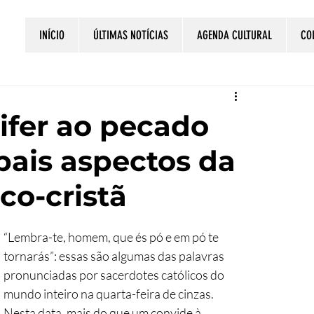
INÍCIO
ÚLTIMAS NOTÍCIAS
AGENDA CULTURAL
CO
ifer ao pecado
pais aspectos da
co-cristã
“Lembra-te, homem, que és pó e em pó te 
tornarás”: essas são algumas das palavras 
pronunciadas por sacerdotes católicos do 
mundo inteiro na quarta-feira de cinzas. 
Nesta data, mais do que um convide à 