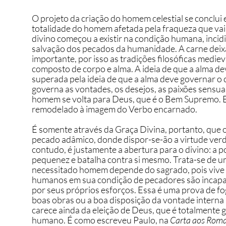
O projeto da criação do homem celestial se conclui
totalidade do homem afetada pela fraqueza que vai
divino começou a existir na condição humana, inci
salvação dos pecados da humanidade. A carne deixa 
importante, por isso as tradições filosóficas me
composto de corpo e alma. A ideia de que a alma dev
superada pela ideia de que a alma deve governar o 
governa as vontades, os desejos, as paixões sensuais
homem se volta para Deus, que é o Bem Supremo. 
remodelado à imagem do Verbo encarnado. 
É somente através da Graça Divina, portanto, que o
pecado adâmico, donde dispor-se-ão a virtude verdad
contudo, é justamente a abertura para o divino: a
pequenez e batalha contra si mesmo. Trata-se de um
necessitado homem depende do sagrado, pois vive um
humanos em sua condição de pecadores são incap
por seus próprios esforços. Essa é uma prova de 
boas obras ou a boa disposição da vontade interna 
carece ainda da eleição de Deus, que é totalmente 
humano. É como escreveu Paulo, na 
Carta aos Rom