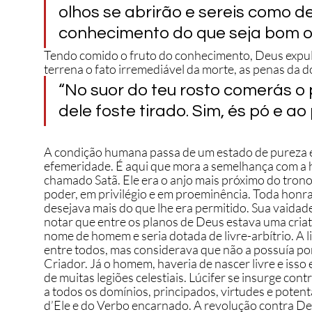
olhos se abrirão e sereis como d
conhecimento do que seja bom ou
Tendo comido o fruto do conhecimento, Deus expulsa
terrena o fato irremediável da morte, as penas da do
“No suor do teu rosto comerás o p
dele foste tirado. Sim, és pó e ao 
A condição humana passa de um estado de pureza e 
efemeridade. É aqui que mora a semelhança com a his
chamado Satã. Ele era o anjo mais próximo do trono
poder, em privilégio e em proeminência. Toda honra 
desejava mais do que lhe era permitido. Sua vaidad
notar que entre os planos de Deus estava uma criatur
nome de homem e seria dotada de livre-arbítrio. A l
entre todos, mas considerava que não a possuía po
Criador. Já o homem, haveria de nascer livre e isso
de muitas legiões celestiais. Lúcifer se insurge con
a todos os domínios, principados, virtudes e poten
d’Ele e do Verbo encarnado. A revolução contra Deu