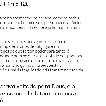
 (Rm 5,12). 
dade no ato mesmo do pecado, como se todos 
desobediência, como se o personagem adâmico 
ura fundamental da existência humana ou uma 
ações e ilusões persigam até mesmo os 
a impede a todos de subjugarem a 
rença de que se tem poder para tanto, é 
avras, o homem que se diz dotado dos poderes 
ma comete o mesmo delito da soberba de Adão.
 do humano ganha uma perspectiva 
é o sinal da fragilidade e da transitoriedade da 
 estava voltado para Deus, e o 
fez carne e habitou entre nós e 
). 