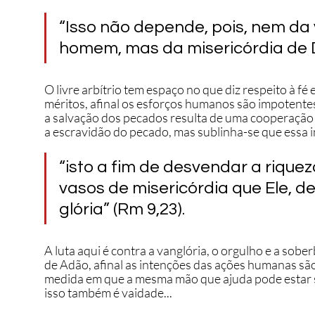
“Isso não depende, pois, nem da
homem, mas da misericórdia de D
O livre arbítrio tem espaço no que diz respeito à fé
méritos, afinal os esforços humanos são impotentes
a salvação dos pecados resulta de uma cooperação 
a escravidão do pecado, mas sublinha-se que essa i
“isto a fim de desvendar a rique
vasos de misericórdia que Ele, d
glória” (Rm 9,23). 
A luta aqui é contra a vanglória, o orgulho e a sob
de Adão, afinal as intenções das ações humanas são
medida em que a mesma mão que ajuda pode estar s
isso também é vaidade...