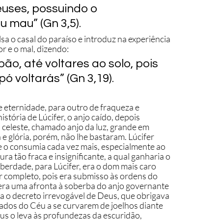
euses, possuindo o 
 mau” (Gn 3,5).
 o casal do paraíso e introduz na experiência 
r e o mal, dizendo: 
ão, até voltares ao solo, pois 
pó voltarás” (Gn 3,19).
eternidade, para outro de fraqueza e 
tória de Lúcifer, o anjo caído, depois 
 celeste, chamado anjo da luz, grande em 
e glória, porém, não lhe bastaram. Lúcifer 
e o consumia cada vez mais, especialmente ao 
a tão fraca e insignificante, a qual ganharia o 
iberdade, para Lúcifer, era o dom mais caro 
r completo, pois era submisso às ordens do 
 era uma afronta à soberba do anjo governante 
tra o decreto irrevogável de Deus, que obrigava 
tados do Céu a se curvarem de joelhos diante 
s o leva às profundezas da escuridão, 