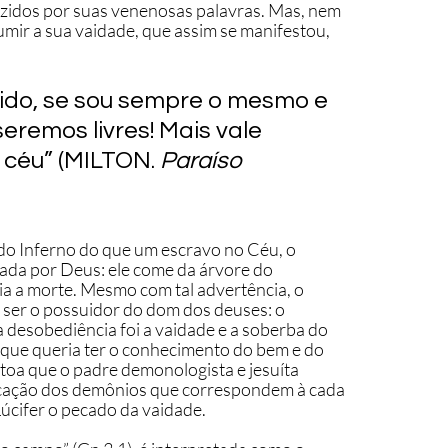
zidos por suas venenosas palavras. Mas, nem 
mir a sua vaidade, que assim se manifestou, 
sido, se sou sempre o mesmo e 
eremos livres! Mais vale 
 céu” (MILTON. 
Paraíso 
 do Inferno do que um escravo no Céu, o 
ada por Deus: ele come da árvore do 
 a morte. Mesmo com tal advertência, o 
 ser o possuidor do dom dos deuses: o 
desobediência foi a vaidade e a soberba do 
que queria ter o conhecimento do bem e do 
 toa que o padre demonologista e jesuíta 
ficação dos demônios que correspondem à cada 
Lúcifer o pecado da vaidade.