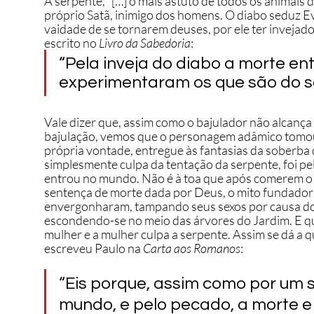
A serpente, “[…] o mais astuto de todos os animais 
próprio Satã, inimigo dos homens. O diabo seduz E
vaidade de se tornarem deuses, por ele ter inveja
escrito no 
Livro da Sabedoria
: 
“Pela inveja do diabo a morte en
experimentaram os que são do seu
Vale dizer que, assim como o bajulador não alcança
bajulação, vemos que o personagem adâmico tomou p
própria vontade, entregue às fantasias da soberba 
simplesmente culpa da tentação da serpente, foi p
entrou no mundo. Não é à toa que após comerem o 
sentença de morte dada por Deus, o mito fundador 
envergonharam, tampando seus sexos por causa do
escondendo-se no meio das árvores do Jardim. E q
mulher e a mulher culpa a serpente. Assim se dá a 
escreveu Paulo na 
Carta aos Romanos
: 
“Eis porque, assim como por um
mundo, e pelo pecado, a morte e 