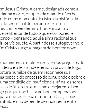
 em Jesus Cristo. A carne, designada como a 
 dar na morte, é superada quando o Verbo 
dindo como momento decisivo da história da 
de ser o sinal do pecado e se torna 
dievais compreenderam o homem como o 
e se libertar de tudo o que é corpóreo, é 
corpo – pensando aqui a alma racional que 
, os vícios, etc. A partir desse autogoverno, o 
Em Cristo surge a imagem do homem novo, 
 homem está totalmente livre dos prejuízos do 
eira e a felicidade eterna. A prova de fogo, 
 postura humilde de quem reconhece sua 
a espécie de processo de cura, onde o pobre e 
a condição de insuficiência, afinal os seres 
azes de fazerem ou mesmo desejarem o bem 
fogo porque não basta ao homem apenas as 
para que se receba os dons da Graça, pois 
gratuita e não depende de qualquer mérito 
anos
: 