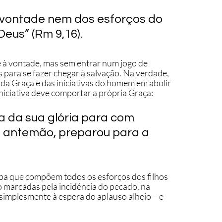
 vontade nem dos esforços do 
eus” (Rm 9,16). 
 e à vontade, mas sem entrar num jogo de 
 para se fazer chegar à salvação. Na verdade, 
da Graça e das iniciativas do homem em abolir 
niciativa deve comportar a própria Graça: 
za da sua glória para com 
e antemão, preparou para a 
erba que compõem todos os esforços dos filhos 
 marcadas pela incidência do pecado, na 
implesmente à espera do aplauso alheio – e 