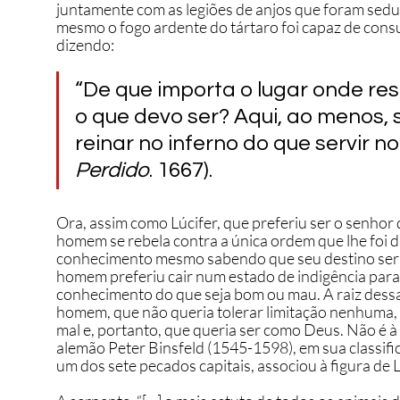
juntamente com as legiões de anjos que foram sedu
mesmo o fogo ardente do tártaro foi capaz de consu
dizendo:
“De que importa o lugar onde re
o que devo ser? Aqui, ao menos, s
reinar no inferno do que servir no
Perdido
. 1667).
Ora, assim como Lúcifer, que preferiu ser o senhor
homem se rebela contra a única ordem que lhe foi d
conhecimento mesmo sabendo que seu destino seria
homem preferiu cair num estado de indigência para
conhecimento do que seja bom ou mau. A raiz dessa 
homem, que não queria tolerar limitação nenhuma, 
mal e, portanto, que queria ser como Deus. Não é à
alemão Peter Binsfeld (1545-1598), em sua classi
um dos sete pecados capitais, associou à figura de 