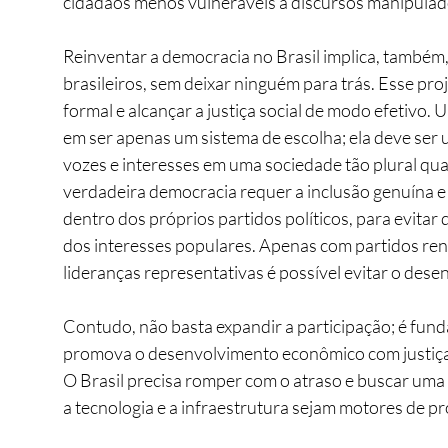
cidadãos menos vulneráveis a discursos manipulad
Reinventar a democracia no Brasil implica, também
brasileiros, sem deixar ninguém para trás. Esse pro
formal e alcançar a justiça social de modo efetivo
em ser apenas um sistema de escolha; ela deve ser 
vozes e interesses em uma sociedade tão plural qua
verdadeira democracia requer a inclusão genuína e
dentro dos próprios partidos políticos, para evitar
dos interesses populares. Apenas com partidos ren
lideranças representativas é possível evitar o de
Contudo, não basta expandir a participação; é fund
promova o desenvolvimento econômico com justiça s
O Brasil precisa romper com o atraso e buscar uma
a tecnologia e a infraestrutura sejam motores de p