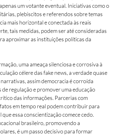
 apenas um votante eventual. Iniciativas como o 
tárias, plebiscitos e referendos sobre temas 
 mais horizontal e conectada às reais 
te, tais medidas, podem ser até consideradas 
 aproximar as instituições políticas da 
rmação, uma ameaça silenciosa e corrosiva à 
culação célere das fake news, a verdade quase 
 narrativas, assim democracia é corroída 
tas de regulação e promover uma educação 
rítico das informações. Parcerias com 
fatos em tempo real podem contribuir para 
l que essa conscientização comece cedo. 
cacional brasileiro, promovendo a 
olares, é um passo decisivo para formar 