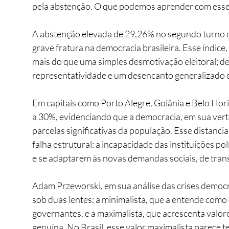
pela abstenção. O que podemos aprender com esse 
A abstenção elevada de 29,26% no segundo turno d
grave fratura na democracia brasileira. Esse índice
mais do que uma simples desmotivação eleitoral; d
representatividade e um desencanto generalizado co
Em capitais como Porto Alegre, Goiânia e Belo Hori
a 30%, evidenciando que a democracia, em sua verte
parcelas significativas da população. Esse distanc
falha estrutural: a incapacidade das instituições po
e se adaptarem às novas demandas sociais, de trans
Adam Przeworski, em sua análise das crises democr
sob duas lentes: a minimalista, que a entende como
governantes, e a maximalista, que acrescenta valore
genuína. No Brasil, esse valor maximalista parece t