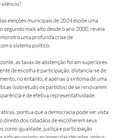
silêncio? 
as eleições municipais de 2024 expõe uma 
, o segundo mais alto desde o ano 2000, revela 
emonstra uma profunda crise de 
m o sistema político. 
zonte, as taxas de abstenção foram superiores 
nte de escolha e participação, distancia-se de 
iamento, no entanto, é apenas o sintoma de uma 
líticas (sobretudo os partidos) de se renovarem 
parência e de efetiva representatividade.
áticas, pontua que a democracia pode ser vista 
 o direito dos cidadãos de escolherem seus 
s como igualdade, justiça e participação 
er sido esvaziado ao longo das décadas, pois o 