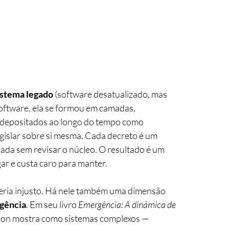
istema legado
 (software desatualizado, mas 
oftware, ela se formou em camadas, 
s depositados ao longo do tempo como 
gislar sobre si mesma. Cada decreto é um 
da sem revisar o núcleo. O resultado é um 
r e custa caro para manter.
eria injusto. Há nele também uma dimensão 
gência
. Em seu livro 
Emergência: A dinâmica de 
son mostra como sistemas complexos — 