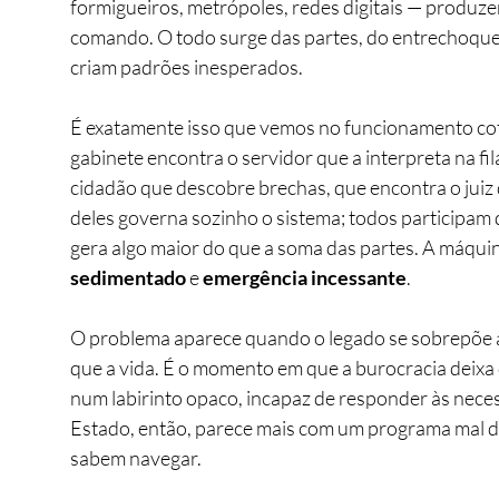
formigueiros, metrópoles, redes digitais — produz
comando. O todo surge das partes, do entrechoque 
criam padrões inesperados.
É exatamente isso que vemos no funcionamento cotid
gabinete encontra o servidor que a interpreta na fi
cidadão que descobre brechas, que encontra o juiz
deles governa sozinho o sistema; todos participam 
gera algo maior do que a soma das partes. A máqui
sedimentado
 e 
emergência incessante
.
O problema aparece quando o legado se sobrepõe à
que a vida. É o momento em que a burocracia deixa d
num labirinto opaco, incapaz de responder às neces
Estado, então, parece mais com um programa mal d
sabem navegar.