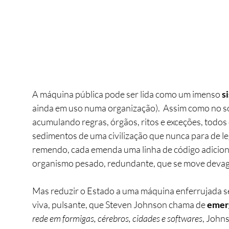
A máquina pública pode ser lida como um imenso 
s
ainda em uso numa organização).  Assim como no s
acumulando regras, órgãos, ritos e exceções, todo
sedimentos de uma civilização que nunca para de le
remendo, cada emenda uma linha de código adiciona
organismo pesado, redundante, que se move devaga
Mas reduzir o Estado a uma máquina enferrujada s
viva, pulsante, que Steven Johnson chama de 
emer
rede em formigas, cérebros, cidades e softwares
, John