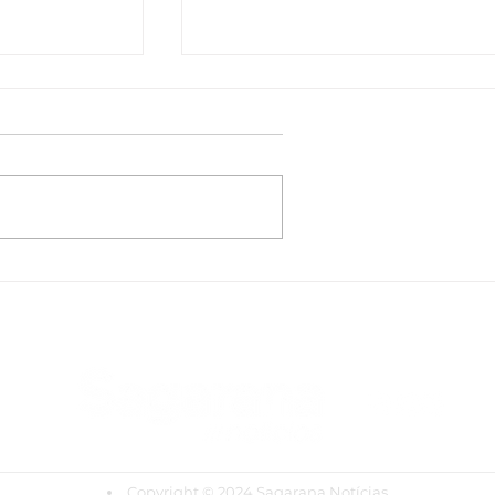
 Rock
Planejar: uma sabedoria
aguara com
antiga para desafios
dariedade
contemporâneos
Copyright
© 2024 Sagarana Notícias