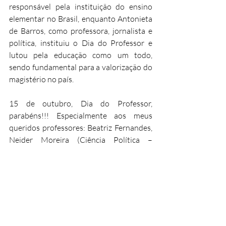
responsável pela instituição do ensino 
elementar no Brasil, enquanto Antonieta 
de Barros, como professora, jornalista e 
política, instituiu o Dia do Professor e 
lutou pela educação como um todo, 
sendo fundamental para a valorização do 
magistério no país.
15 de outubro, Dia do Professor, 
parabéns!!! Especialmente aos meus 
queridos professores: Beatriz Fernandes, 
Neider Moreira (Ciência Política – 
modalidade empírica), Prof. Arnaldo de 
Sousa Ribeiro, Dr. e Prof. Heli Maia e 
muitos outros pelos belíssimos 
ensinamentos. “Recebam um grande 
salve.”